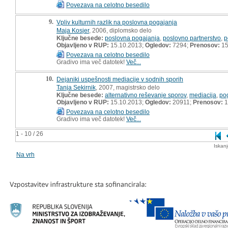
Povezava na celotno besedilo
9.
Vpliv kulturnih razlik na poslovna pogajanja
Maja Kosjer
, 2006, diplomsko delo
Ključne besede:
poslovna pogajanja
,
poslovno partnerstvo
,
p
Objavljeno v RUP:
15.10.2013;
Ogledov:
7294;
Prenosov:
15
Povezava na celotno besedilo
Gradivo ima več datotek!
Več...
10.
Dejaniki uspešnosti mediacije v sodnih sporih
Tanja Sekirnik
, 2007, magistrsko delo
Ključne besede:
alternativno reševanje sporov
,
mediacija
,
po
Objavljeno v RUP:
15.10.2013;
Ogledov:
20911;
Prenosov:
1
Povezava na celotno besedilo
Gradivo ima več datotek!
Več...
1 - 10 / 26
Iskan
Na vrh