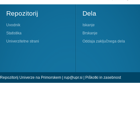
Repozitorij
Dela
Uvodnik
Iskanje
Statistika
Brskanje
Univerzitetne strani
Oddaja zaključnega dela
Repozitorij Univerze na Primorskem |
rup@upr.si
|
Piškotki in zasebnost