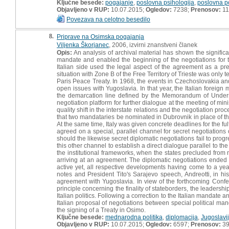
Ključne besede:
pogajanje
,
poslovna psihologija
,
poslovna p
Objavljeno v RUP:
10.07.2015;
Ogledov:
7238;
Prenosov:
11
Povezava na celotno besedilo
8.
Priprave na Osimska pogajanja
Viljenka Škorjanec
, 2006, izvirni znanstveni članek
Opis:
An analysis of archival material has shown the significan
mandate and enabled the beginning of the negotiations for
Italian side used the legal aspect of the agreement as a prete
situation with Zone B of the Free Territory of Trieste was only
Paris Peace Treaty. In 1968, the events in Czechoslovakia and
open issues with Yugoslavia. In that year, the Italian foreign
the demarcation line defined by the Memorandum of Underst
negotiation platform for further dialogue at the meeting of mi
quality shift in the interstate relations and the negotiation pro
that two mandataries be nominated in Dubrovnik in place of the
At the same time, Italy was given concrete deadlines for the fulf
agreed on a special, parallel channel for secret negotiations 
should the likewise secret diplomatic negotiations fail to progr
this other channel to establish a direct dialogue parallel to the
the institutional frameworks, when the states precluded from ne
arriving at an agreement. The diplomatic negotiations ended 
active yet, all respective developments having come to a yearl
notes and President Tito's Sarajevo speech, Andreotti, in hi
agreement with Yugoslavia. In view of the forthcoming Conf
principle concerning the finality of stateborders, the leader
Italian politics. Following a correction to the Italian mandate a
Italian proposal of negotiations between special political man
the signing of a Treaty in Osimo.
Ključne besede:
mednarodna politika
,
diplomacija
,
Jugoslavi
Objavljeno v RUP:
10.07.2015;
Ogledov:
6597;
Prenosov:
3