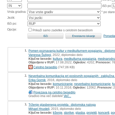
išči po
Vrsta gradiva:
* po stare
Jezik:
Išči po:
Opcije:
Prikaži samo zadetke s celotnim besedilom
Ponasta
1.
Pomen poznavanja kultur v medkulturnem pogajanju : diplom
Vanessa Šuligoj
, 2022, diplomsko delo
Ključne besede:
kultura
,
medkulturna pogajanja
,
mednarodna
Objavljeno v RUP:
17.08.2022;
Ogledov:
4202;
Prenosov:
7
Celotno besedilo
(747,06 KB)
2.
Neverbalna komunikacija pri poslovnih pogajanjih : zaključna
Erika Gornik
, 2016, diplomsko delo
Ključne besede:
komuniciranje
,
neverbalno komuniciranje
,
fu
Objavljeno v RUP:
10.11.2016;
Ogledov:
12062;
Prenosov:
2
Povezava na celotno besedilo
Gradivo ima več datotek!
Več...
3.
Trženje glasbenega projekta : diplomska naloga
Mihael Hrustelj
, 2015, diplomsko delo
Ključne besede:
trženje
,
storitve
,
glasba
,
projekti
,
koncerti
,
po