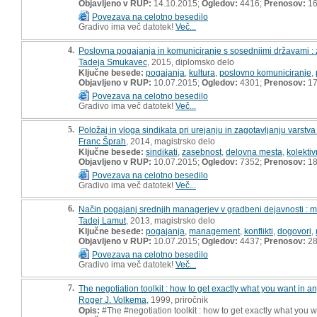
Objavljeno v RUP:
14.10.2015;
Ogledov:
4416;
Prenosov:
16
Povezava na celotno besedilo
Gradivo ima več datotek!
Več...
4.
Poslovna pogajanja in komuniciranje s sosednjimi državami : 
Tadeja Smukavec
, 2015, diplomsko delo
Ključne besede:
pogajanja
,
kultura
,
poslovno komuniciranje
,
Objavljeno v RUP:
10.07.2015;
Ogledov:
4301;
Prenosov:
17
Povezava na celotno besedilo
Gradivo ima več datotek!
Več...
5.
Položaj in vloga sindikata pri urejanju in zagotavljanju vars
Franc Šprah
, 2014, magistrsko delo
Ključne besede:
sindikati
,
zasebnost
,
delovna mesta
,
kolekti
Objavljeno v RUP:
10.07.2015;
Ogledov:
7352;
Prenosov:
18
Povezava na celotno besedilo
Gradivo ima več datotek!
Več...
6.
Način pogajanj srednjih managerjev v gradbeni dejavnosti : 
Tadej Lamut
, 2013, magistrsko delo
Ključne besede:
pogajanja
,
management
,
konflikti
,
dogovori
,
Objavljeno v RUP:
10.07.2015;
Ogledov:
4437;
Prenosov:
28
Povezava na celotno besedilo
Gradivo ima več datotek!
Več...
7.
The negotiation toolkit : how to get exactly what you want in a
Roger J. Volkema
, 1999, priročnik
Opis:
#The #negotiation toolkit : how to get exactly what you w