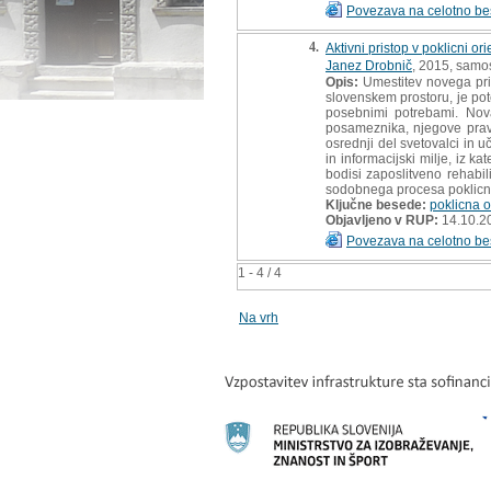
Povezava na celotno be
4.
Aktivni pristop v poklicni ori
Janez Drobnič
, 2015, samos
Opis:
Umestitev novega pris
slovenskem prostoru, je pot
posebnimi potrebami. Nova
posameznika, njegove pravi
osrednji del svetovalci in u
in informacijski milje, iz 
bodisi zaposlitveno rehabil
sodobnega procesa poklicne 
Ključne besede:
poklicna o
Objavljeno v RUP:
14.10.2
Povezava na celotno be
1 - 4 / 4
Na vrh