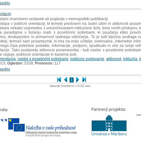
sedilo
entaciji
tojni znanstveni sestavek ali poglavje v monografski publikaciji
topa v poklicni orientaciji, ki temelji predvsem na lastni izbiri in aktivnosti po
ekala nekako vzporedno z uresničevanjem inkluzivne šole, torej novih pristopov, ki
 paradigma v šolanju oseb s posebnimi potrebami, ki poudarja etiko pravično
ce, dostojanstvo in primarnost lastnega odločanja. To je tudi ključna podlaga z
čitelji, temveč sam posameznik, ki ima na voljo učitelje, svetovalce, internetne info
katerega črpa potrebne podatke, informacije, podporo, spodbudo in vire za svoje od
itacijo. Tako postaneta aktivnost posameznika - tudi osebe s posebnimi potrebami 
vzgoje, poklicne orientacije in karierne poti.
rientacija
,
osebe s posebnimi potrebami
,
poklicno svetovanje
,
aktivnost
,
inkluzija
,
i
015;
Ogledov:
5339;
Prenosov:
117
sedilo
1
Iskanje izvedeno v 0.02 sek.