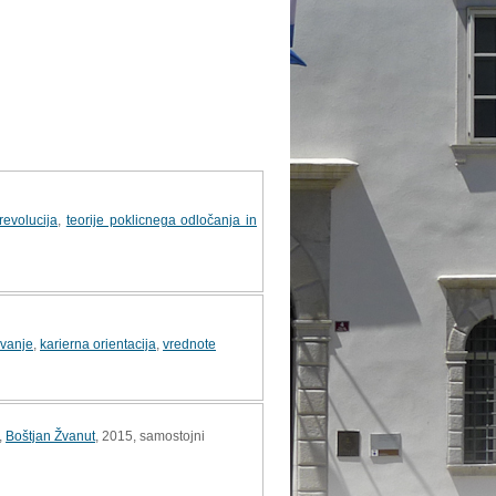
 revolucija
,
teorije poklicnega odločanja in
ovanje
,
karierna orientacija
,
vrednote
,
Boštjan Žvanut
, 2015, samostojni