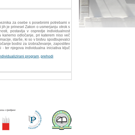
sameznika za osebe s posebnimi potrebami v
 jih je prinesel Zakon o usmerjanju otrok s
sti, postavlja v ospredje individualnost
a karierno odločanje, pri katerem niso več
rmacije, starše, ki so v bistvu spodbujevalci
ločanje bodisi za izobraževanje, zaposlitev
- ter njegova individualna iniciativa ključ
ndividualizirani program
,
prehodi