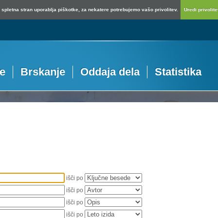
spletna stran uporablja piškotke, za nekatere potrebujemo vašo privolitev.
Uredi privolitev
je
Brskanje
Oddaja dela
Statistika
išči po
išči po
išči po
išči po