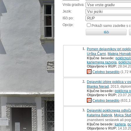
Vrsta gradiva:
Jezik:
Išči po:
Opcije:
Prikaži samo zadetke s 
1.
Pomen dejavnikov pri poklic
Urška Čarni
,
Mateja Horvati
Ključne besede:
poklicno/
kariernega razvoja
,
poklicna
Objavljeno v RUP:
28.04.2
Celotno besedilo
(1,72 
2.
Dejavniki izbire poklica v o
Blanka Nerad
, 2013, diplo
Ključne besede:
poklicna o
Objavljeno v RUP:
23.07.2
Celotno besedilo
(631,1
3.
Dejavniki poklicnega odloča
Katarina Babnik
,
Mojca Stub
znanstveni sestavek ali pog
Ključne besede:
kariera
,
po
Objavljeno v RUP:
14.10.2