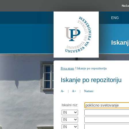
Naša 
ENG
Iskan
/
Prva stran
Iskanje po repozitoriju
Iskanje po repozitoriju
A-
|
A+
|
Natisni
Iskalni niz: