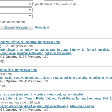
* po starem in bolonjskem študiju
celotnim besedilom
Ponastavi
no/izobraževalni usmeritvi : magistrsko delo
č
, 2021, magistrsko delo
izobraževalna usmeritev
,
kariera
,
notranji in zunanji dejavniki
,
četrta industrijska
 orientacija
,
poklicni svetovalec
,
poklicno svetovanje
021;
Ogledov:
5135;
Prenosov:
110
MB)
snovni šoli : magistrsko delo
msko delo
rientacija
,
svetovalni delavec
,
poklicna vzgoja
,
poklicno usmerjanje
,
poklicno svet
020;
Ogledov:
9854;
Prenosov:
121
6 KB)
nja v zdravstveni negi in v prehranskem svetovanju - dietetiki
elj
,
Sabina Ličen
,
Tamara Poklar Vatovec
,
Patrik Pucer
,
Tamara Štemberger Kolnik
lavje v monografski publikaciji
klicno odločanje
,
dietetika
,
prehransko svetovanje
,
zdravstvena nega
015;
Ogledov:
6409;
Prenosov:
109