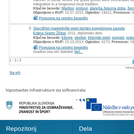
integration in a longevous local tradition.
Ključne besede:
Maribor
,
grobovi
,
starejša železna doba
,
žen
Objavljeno v RUP:
10.07.2015;
Ogledov:
19411;
Prenosov:
4
Povezava na celotno besedilo
3.
Specifičen marketinški splet storitev pogrebnega zavoda
Estera Gramc Žičkar
, 2011, diplomsko delo
Ključne besede:
trženje
,
storitve
,
trženjski splet
,
pogrebi
,
poko
Objavljeno v RUP:
15.10.2013;
Ogledov:
4270;
Prenosov:
16
Povezava na celotno besedilo
Gradivo ima več datotek!
Več...
1 - 3 / 3
Iskan
Na vrh
Repozitorij
Dela