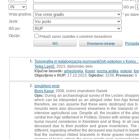
išči po
Vrsta gradiva:
* po stare
Jezik:
Išči po:
Opcije:
Prikaži samo zadetke s celotnim besedilom
Ponasta
1.
Topografija in katalogizacija poznoantičnih pokopov v Kopru :
Tejka Lavrič
, 2023, diplomsko delo
Ključne besede:
arheologija
,
Koper
,
pozna antika
,
pokopi
,
top
Objavljeno v RUP:
17.10.2023;
Ogledov:
3239;
Prenosov:
0
2.
Izgubljeni grob
Boris Kavur
, 2008, izvirni znanstveni članek
Opis:
During an archaeological survey of the Leclerc shopping
which can be interpreted as an alleged older Iron Age femal
therefore, we can assume that these were destroyed due to the
mounds were also discovered elsewhere in the lowlands of t
intensive agricultural use. Despite all, the location of the all
central Iron Age settlement in Poštela. Graves with similar g
burial mound cemeteries in Kleinklein and at Breg. In all case
deceased due to their position and grave inventories. The
different, regarding whether the deceased was buried in toge
that the numerous ribbed bracelets in these graves represe
manner of burial, where the grave goods were incinerated to