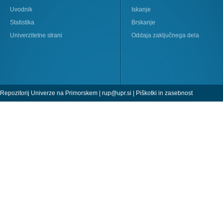
Uvodnik
Iskanje
Statistika
Brskanje
Univerzitetne strani
Oddaja zaključnega dela
Repozitorij Univerze na Primorskem |
rup@upr.si
|
Piškotki in zasebnost