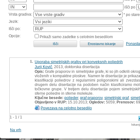
išči po
Vrsta gradiva:
* po stare
Jezik:
Išči po:
Opcije:
Prikaži samo zadetke s celotnim besedilom
Ponasta
1.
Uporaba simetrijskih grafov pri konveksnih poliedrih
Jurij Kovič
, 2013, doktorska disertacija
Opis:
Grafe praporov in simetrijske grafe, ki so jih odkrili okro
vloženih v kompaktne ploskve. Namen te disertacije je prikazat
klasifikaciji poliedrov z regularnimi poligonskimi ali zvezd
drugem delu disertacije na podoben način klasificiramo mole
točkovne grupe. V tretjem delu disertacije pojem simetrijski
sferne poliedre in sferne molekule.
Ključne besede:
polieder
,
graf praporov
,
simetrijski graf
,
simet
Objavljeno v RUP:
15.10.2013;
Ogledov:
5059;
Prenosov:
6
Povezava na celotno besedilo
1 - 1 / 1
Iskan
Na vrh