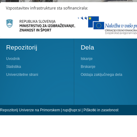
Repozitorij
Dela
Uvodnik
Iskanje
Statistika
Brskanje
Univerzitetne strani
Oddaja zaključnega dela
Repozitorij Univerze na Primorskem |
rup@upr.si
|
Piškotki in zasebnost