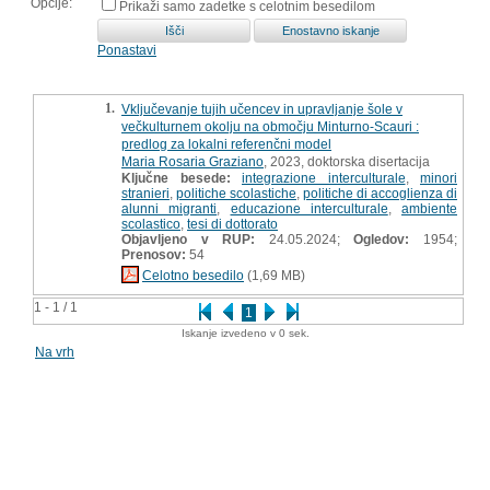
Opcije:
Prikaži samo zadetke s celotnim besedilom
Ponastavi
1.
Vključevanje tujih učencev in upravljanje šole v
večkulturnem okolju na območju Minturno-Scauri :
predlog za lokalni referenčni model
Maria Rosaria Graziano
, 2023, doktorska disertacija
Ključne besede:
integrazione interculturale
,
minori
stranieri
,
politiche scolastiche
,
politiche di accoglienza di
alunni migranti
,
educazione interculturale
,
ambiente
scolastico
,
tesi di dottorato
Objavljeno v RUP:
24.05.2024;
Ogledov:
1954;
Prenosov:
54
Celotno besedilo
(1,69 MB)
1 - 1 / 1
1
Iskanje izvedeno v 0 sek.
Na vrh