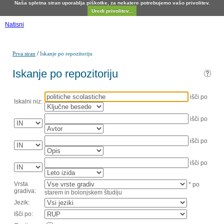
Naša spletna stran uporablja piškotke, za nekatere potrebujemo vašo privolitev.
Uredi privolitev...
Natisni
/
Prva stran
Iskanje po repozitoriju
Iskanje po repozitoriju
išči po
Iskalni niz:
išči po
išči po
išči po
Vrsta
* po
gradiva:
starem in bolonjskem študiju
Jezik:
Išči po: