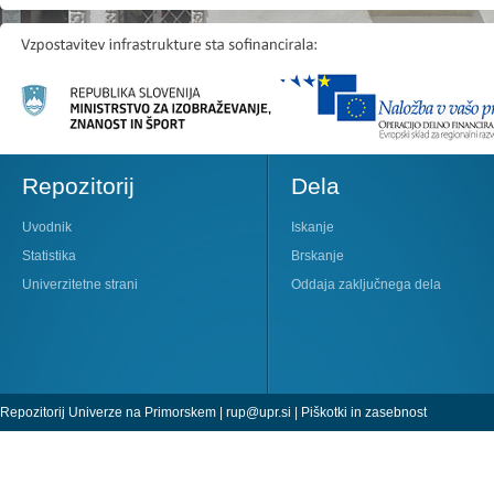
Repozitorij
Dela
Uvodnik
Iskanje
Statistika
Brskanje
Univerzitetne strani
Oddaja zaključnega dela
Repozitorij Univerze na Primorskem |
rup@upr.si
|
Piškotki in zasebnost