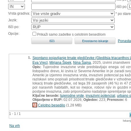
išči po
Vrsta gradiva:
* po stare
Jezik:
Išči po:
Opcije:
Prikaži samo zadetke s celotnim besedilom
Ponasta
1.
Spontano pojavljanje trnate gledičevke (Gleditsia triacanthos L
Eva Vrecl
,
Mirjana Šipek
,
Nina Šajna
, 2025, izvirni znanstveni
Opis:
Tujerodne invazivne vrste predstavljajo enega od vzro
listopadno drevo, ki izvira iz Severne Amerike in je zaradi svoj
Ameriki je izjemno invazivna vrsta, invazivni potencial pa kaž
raziskavi smo popisali prisotnost trnate gledičevke v vzhodnem
lokacij trnate gledičevke, od tega 39 zasajenih (46 %) in 47 (
pol naravnih habitatih, kot so mejice, robovi njiv in gozdni
postane invazivna, zato priporočamo nadaljnje spremljanje s
Ključne besede:
tujerodne vrste
,
invazivni potencial
,
urbano o
Objavljeno v RUP:
02.07.2026;
Ogledov:
223;
Prenosov:
6
Celotno besedilo
(1,28 MB)
1 - 1 / 1
Iskan
Na vrh