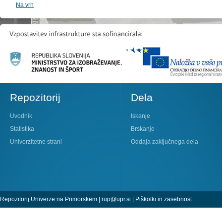
Na vrh
Repozitorij
Dela
Uvodnik
Iskanje
Statistika
Brskanje
Univerzitetne strani
Oddaja zaključnega dela
Repozitorij Univerze na Primorskem |
rup@upr.si
|
Piškotki in zasebnost