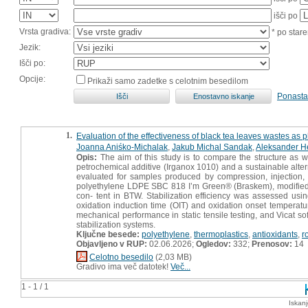
išči po
Vrsta gradiva:
* po stare
Jezik:
Išči po:
Opcije:
Prikaži samo zadetke s celotnim besedilom
Ponasta
1.
Evaluation of the effectiveness of black tea leaves wastes as p
Joanna Aniśko-Michalak
,
Jakub Michal Sandak
,
Aleksander H
Opis:
The aim of this study is to compare the structure as w
petrochemical additive (Irganox 1010) and a sustainable altern
evaluated for samples produced by compression, injection,
polyethylene LDPE SBC 818 I’m Green® (Braskem), modified 
con- tent in BTW. Stabilization efficiency was assessed usin
oxidation induction time (OIT) and oxidation onset temperatur
mechanical performance in static tensile testing, and Vicat 
stabilization systems.
Ključne besede:
polyethylene
,
thermoplastics
,
antioxidants
,
r
Objavljeno v RUP:
02.06.2026;
Ogledov:
332;
Prenosov:
14
Celotno besedilo
(2,03 MB)
Gradivo ima več datotek!
Več...
1 - 1 / 1
Iskan