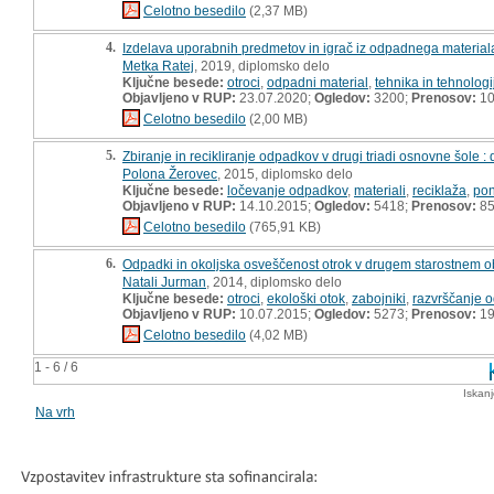
Celotno besedilo
(2,37 MB)
4.
Izdelava uporabnih predmetov in igrač iz odpadnega material
Metka Ratej
, 2019, diplomsko delo
Ključne besede:
otroci
,
odpadni material
,
tehnika in tehnologi
Objavljeno v RUP:
23.07.2020;
Ogledov:
3200;
Prenosov:
10
Celotno besedilo
(2,00 MB)
5.
Zbiranje in recikliranje odpadkov v drugi triadi osnovne šole :
Polona Žerovec
, 2015, diplomsko delo
Ključne besede:
ločevanje odpadkov
,
materiali
,
reciklaža
,
po
Objavljeno v RUP:
14.10.2015;
Ogledov:
5418;
Prenosov:
8
Celotno besedilo
(765,91 KB)
6.
Odpadki in okoljska osveščenost otrok v drugem starostnem o
Natali Jurman
, 2014, diplomsko delo
Ključne besede:
otroci
,
ekološki otok
,
zabojniki
,
razvrščanje 
Objavljeno v RUP:
10.07.2015;
Ogledov:
5273;
Prenosov:
19
Celotno besedilo
(4,02 MB)
1 - 6 / 6
Iskan
Na vrh