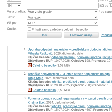
išči po
Vrsta gradiva:
* po stare
Jezik:
Išči po:
Opcije:
Prikaži samo zadetke s celotnim besedilom
Ponasta
1.
Uporaba odpadnih materialov v predšolskem obdobju : diplo
Mihaela Radković
, 2026, diplomsko delo
Ključne besede:
odpadni materiali
,
ponovna uporaba
,
recikli
Objavljeno v RUP:
10.07.2026;
Ogledov:
198;
Prenosov:
10
Celotno besedilo
(1,58 MB)
2.
Tehniške dejavnosti pri 2–3 letnih otrocih : diplomska naloga
Tonja Krajc
, 2025, diplomsko delo
Ključne besede:
tehnika
,
predšolski otroci
,
odpadni material
,
Objavljeno v RUP:
20.10.2025;
Ogledov:
750;
Prenosov:
15
Celotno besedilo
(2,59 MB)
3.
Ponovna uporaba odpadnega materiala v vrtcu pri otrocih dr
Kristina Zorč
, 2024, diplomsko delo
Ključne besede:
tehnika
,
predšolski otroci
,
ponovna uporaba
Objavljeno v RUP:
15.07.2024;
Ogledov:
4607;
Prenosov:
5