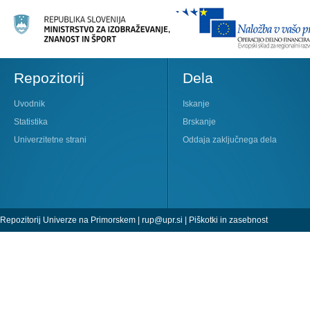
Repozitorij
Dela
Uvodnik
Iskanje
Statistika
Brskanje
Univerzitetne strani
Oddaja zaključnega dela
Repozitorij Univerze na Primorskem |
rup@upr.si
|
Piškotki in zasebnost