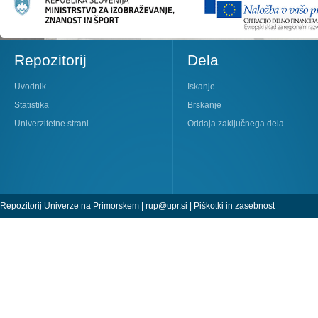
Repozitorij
Dela
Uvodnik
Iskanje
Statistika
Brskanje
Univerzitetne strani
Oddaja zaključnega dela
Repozitorij Univerze na Primorskem |
rup@upr.si
|
Piškotki in zasebnost