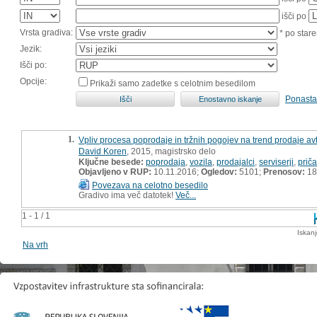
išči po
Vrsta gradiva:
* po stare
Jezik:
Išči po:
Opcije:
Prikaži samo zadetke s celotnim besedilom
Ponasta
1.
Vpliv procesa poprodaje in tržnih pogojev na trend prodaje av
David Koren
, 2015, magistrsko delo
Ključne besede:
poprodaja
,
vozila
,
prodajalci
,
serviserji
,
prič
Objavljeno v RUP:
10.11.2016;
Ogledov:
5101;
Prenosov:
18
Povezava na celotno besedilo
Gradivo ima več datotek!
Več...
1 - 1 / 1
Iskan
Na vrh