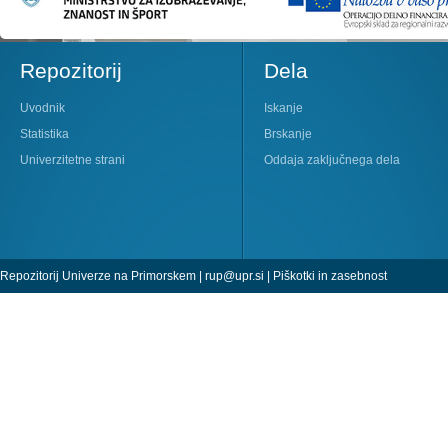
Repozitorij
Dela
Uvodnik
Iskanje
Statistika
Brskanje
Univerzitetne strani
Oddaja zaključnega dela
Repozitorij Univerze na Primorskem |
rup@upr.si
|
Piškotki in zasebnost