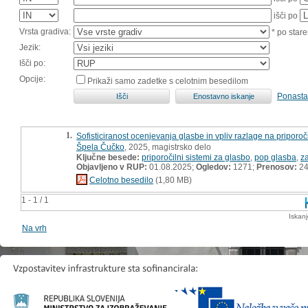
išči po
Vrsta gradiva:
* po stare
Jezik:
Išči po:
Opcije:
Prikaži samo zadetke s celotnim besedilom
Ponasta
1.
Sofisticiranost ocenjevanja glasbe in vpliv razlage na priporoč
Špela Čučko
, 2025, magistrsko delo
Ključne besede:
priporočilni sistemi za glasbo
,
pop glasba
,
z
Objavljeno v RUP:
01.08.2025;
Ogledov:
1271;
Prenosov:
2
Celotno besedilo
(1,80 MB)
1 - 1 / 1
Iskan
Na vrh