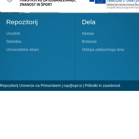
Repozitorij
Dela
Uvodnik
Iskanje
Statistika
Brskanje
Univerzitetne strani
Oddaja zaključnega dela
Repozitorij Univerze na Primorskem |
rup@upr.si
|
Piškotki in zasebnost