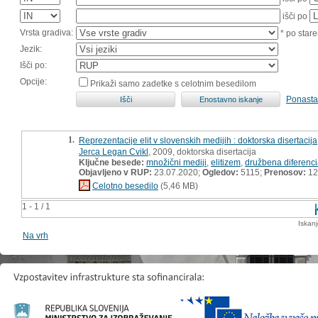
išči po
Vrsta gradiva:
* po stare
Jezik:
Išči po:
Opcije:
Prikaži samo zadetke s celotnim besedilom
Ponasta
1.
Reprezentacije elit v slovenskih medijih : doktorska disertacija
Jerca Legan Cvikl
, 2009, doktorska disertacija
Ključne besede:
množični mediji
,
elitizem
,
družbena diferenci
Objavljeno v RUP:
23.07.2020;
Ogledov:
5115;
Prenosov:
12
Celotno besedilo
(5,46 MB)
1 - 1 / 1
Iskan
Na vrh