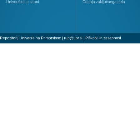
Univerzitetne strani
Oddaja zaključnega dela
Repozitorij Univerze na Primorskem |
rup@upr.si
|
Piškotki in zasebnost