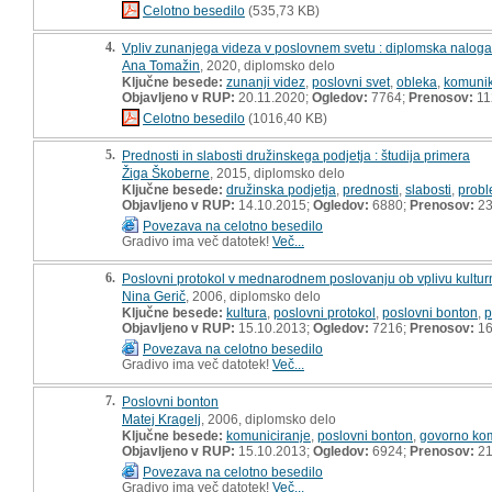
Celotno besedilo
(535,73 KB)
4.
Vpliv zunanjega videza v poslovnem svetu : diplomska naloga
Ana Tomažin
, 2020, diplomsko delo
Ključne besede:
zunanji videz
,
poslovni svet
,
obleka
,
komunik
Objavljeno v RUP:
20.11.2020;
Ogledov:
7764;
Prenosov:
11
Celotno besedilo
(1016,40 KB)
5.
Prednosti in slabosti družinskega podjetja : študija primera
Žiga Škoberne
, 2015, diplomsko delo
Ključne besede:
družinska podjetja
,
prednosti
,
slabosti
,
probl
Objavljeno v RUP:
14.10.2015;
Ogledov:
6880;
Prenosov:
23
Povezava na celotno besedilo
Gradivo ima več datotek!
Več...
6.
Poslovni protokol v mednarodnem poslovanju ob vplivu kultur
Nina Gerič
, 2006, diplomsko delo
Ključne besede:
kultura
,
poslovni protokol
,
poslovni bonton
,
p
Objavljeno v RUP:
15.10.2013;
Ogledov:
7216;
Prenosov:
16
Povezava na celotno besedilo
Gradivo ima več datotek!
Več...
7.
Poslovni bonton
Matej Kragelj
, 2006, diplomsko delo
Ključne besede:
komuniciranje
,
poslovni bonton
,
govorno kom
Objavljeno v RUP:
15.10.2013;
Ogledov:
6924;
Prenosov:
21
Povezava na celotno besedilo
Gradivo ima več datotek!
Več...