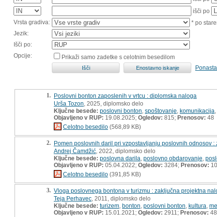
išči po
Vrsta gradiva:
* po stare
Jezik:
Išči po:
Opcije:
Prikaži samo zadetke s celotnim besedilom
Ponasta
1.
Poslovni bonton zaposlenih v vrtcu : diplomska naloga
Urša Tozon
, 2025, diplomsko delo
Ključne besede:
poslovni bonton
,
spoštovanje
,
komunikacija
Objavljeno v RUP:
19.08.2025;
Ogledov:
815;
Prenosov:
48
Celotno besedilo
(568,89 KB)
2.
Pomen poslovnih daril pri vzpostavljanju poslovnih odnosov :
Andrej Čamdžić
, 2022, diplomsko delo
Ključne besede:
poslovna darila
,
poslovno obdarovanje
,
posl
Objavljeno v RUP:
05.04.2022;
Ogledov:
3284;
Prenosov:
10
Celotno besedilo
(391,85 KB)
3.
Vloga poslovnega bontona v turizmu : zaključna projektna na
Teja Perhavec
, 2011, diplomsko delo
Ključne besede:
turizem
,
bonton
,
poslovni bonton
,
kultura
,
me
Objavljeno v RUP:
15.01.2021;
Ogledov:
2911;
Prenosov:
48