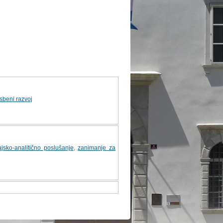
sbeni razvoj
ajsko-analitično poslušanje
,
zanimanje za