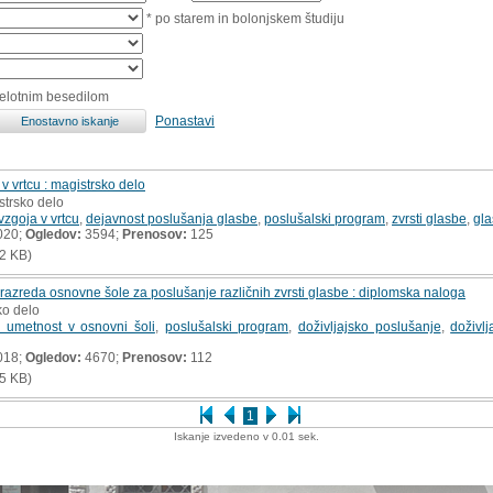
* po starem in bolonjskem študiju
celotnim besedilom
Ponastavi
 vrtcu : magistrsko delo
strsko delo
zgoja v vrtcu
,
dejavnost poslušanja glasbe
,
poslušalski program
,
zvrsti glasbe
,
gla
020;
Ogledov:
3594;
Prenosov:
125
2 KB)
azreda osnovne šole za poslušanje različnih zvrsti glasbe : diplomska naloga
ko delo
 umetnost v osnovni šoli
,
poslušalski program
,
doživljajsko poslušanje
,
doživlj
018;
Ogledov:
4670;
Prenosov:
112
5 KB)
1
Iskanje izvedeno v 0.01 sek.