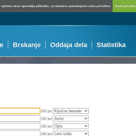
spletna stran uporablja piškotke, za nekatere potrebujemo vašo privolitev.
Uredi privolitev
je
Brskanje
Oddaja dela
Statistika
išči po
išči po
išči po
išči po