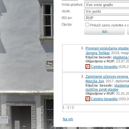
Vrsta gradiva:
Jezik:
Išči po:
Opcije:
Prikaži samo zadetke s 
1.
Program poslušanja glasbe v
Jerneja Terlikar
, 2019, magi
Ključne besede:
glasbena v
Objavljeno v RUP:
23.07.2
Celotno besedilo
(526,2
2.
Zanimanje učencev prvega r
Maruša Jug
, 2017, diploms
Ključne besede:
glasbena
različne zvrsti glasbe
Objavljeno v RUP:
31.01.2
Celotno besedilo
(333,3
1 - 2 / 2
Na vrh