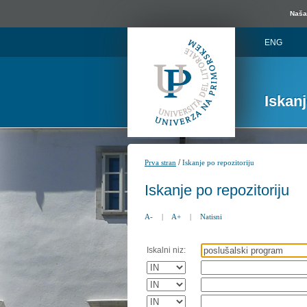
Naša 
ENG
Iskan
/
Prva stran
Iskanje po repozitoriju
Iskanje po repozitoriju
A-
|
A+
|
Natisni
Iskalni niz: