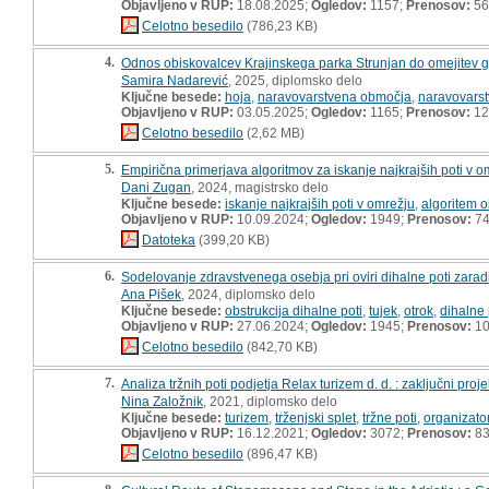
Objavljeno v RUP:
18.08.2025;
Ogledov:
1157;
Prenosov:
56
Celotno besedilo
(786,23 KB)
4.
Odnos obiskovalcev Krajinskega parka Strunjan do omejitev gi
Samira Nadarević
, 2025, diplomsko delo
Ključne besede:
hoja
,
naravovarstvena območja
,
naravovars
Objavljeno v RUP:
03.05.2025;
Ogledov:
1165;
Prenosov:
12
Celotno besedilo
(2,62 MB)
5.
Empirična primerjava algoritmov za iskanje najkrajših poti v o
Dani Zugan
, 2024, magistrsko delo
Ključne besede:
iskanje najkrajših poti v omrežju
,
algoritem o
Objavljeno v RUP:
10.09.2024;
Ogledov:
1949;
Prenosov:
7
Datoteka
(399,20 KB)
6.
Sodelovanje zdravstvenega osebja pri oviri dihalne poti zaradi
Ana Pišek
, 2024, diplomsko delo
Ključne besede:
obstrukcija dihalne poti
,
tujek
,
otrok
,
dihalne 
Objavljeno v RUP:
27.06.2024;
Ogledov:
1945;
Prenosov:
10
Celotno besedilo
(842,70 KB)
7.
Analiza tržnih poti podjetja Relax turizem d. d. : zaključni proje
Nina Založnik
, 2021, diplomsko delo
Ključne besede:
turizem
,
trženjski splet
,
tržne poti
,
organizato
Objavljeno v RUP:
16.12.2021;
Ogledov:
3072;
Prenosov:
8
Celotno besedilo
(896,47 KB)