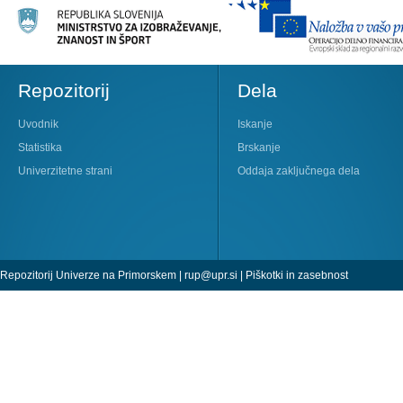
Repozitorij
Dela
Uvodnik
Iskanje
Statistika
Brskanje
Univerzitetne strani
Oddaja zaključnega dela
Repozitorij Univerze na Primorskem |
rup@upr.si
|
Piškotki in zasebnost