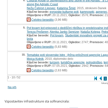
8.
Cultural Route of Stonemasons and Stone in the Adriatic : a C
along the Adriatic Coast
Neža Čebron Lipovec
,
Katarina Šmid
, 2015, strokovni članek
Ključne besede:
evropske kulturne poti
,
kamnoseki
,
apnenec
Objavljeno v RUP:
20.11.2021;
Ogledov:
3576;
Prenosov:
21
Celotno besedilo
(3,96 MB)
9.
Pot tovarn kot pripoved o dediščini ribištva in predelovalne in
Tereza Prešeren
,
Alenka Janko Spreizer
,
Nataša Kolega
,
Petr
Ključne besede:
Pot tovarn
,
Študentski inovativni projekt za
Izola
Objavljeno v RUP:
20.11.2021;
Ogledov:
2747;
Prenosov:
40
Celotno besedilo
(5,83 MB)
10.
Tematske poti slovenske Istre : (tržna priložnost agencije Lag
Mojca Kotnik
, 2010, diplomsko delo
Ključne besede:
turizem
,
turistične agencije
,
pohodništvo
,
tem
Objavljeno v RUP:
07.05.2021;
Ogledov:
2942;
Prenosov:
6
Celotno besedilo
(2,63 MB)
1 - 10 / 52
1
Iskan
Na vrh