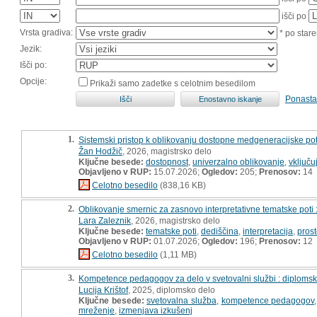
išči po
Vrsta gradiva:
* po stare
Jezik:
Išči po:
Opcije:
Prikaži samo zadetke s celotnim besedilom
Ponasta
1.
Sistemski pristop k oblikovanju dostopne medgeneracijske poti 
Žan Hodžič
, 2026, magistrsko delo
Ključne besede:
dostopnost
,
univerzalno oblikovanje
,
vključuj
Objavljeno v RUP:
15.07.2026;
Ogledov:
205;
Prenosov:
14
Celotno besedilo
(838,16 KB)
2.
Oblikovanje smernic za zasnovo interpretativne tematske poti : 
Lara Zaleznik
, 2026, magistrsko delo
Ključne besede:
tematske poti
,
dediščina
,
interpretacija
,
pros
Objavljeno v RUP:
01.07.2026;
Ogledov:
196;
Prenosov:
12
Celotno besedilo
(1,11 MB)
3.
Kompetence pedagogov za delo v svetovalni službi : diploms
Lucija Krištof
, 2025, diplomsko delo
Ključne besede:
svetovalna služba
,
kompetence pedagogov
mreženje
,
izmenjava izkušenj