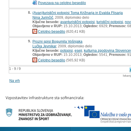
Povezava na celotno besedilo
8.
(Avan)turistični potopisi Toma Križnarja in Evalda Flisarja
Nina Jurinčič
, 2009, diplomsko delo
Ključne besede:
avanturistični potopisi
,
turistični potopisi
,
nov
Objavljeno v RUP:
15.10.2013;
Ogledov:
6929;
Prenosov:
6
Celotno besedilo
(620,41 KB)
9.
Prozni spisi Bogumila Vošnjaka
Lučka Jevnikar
, 2009, diplomsko delo
Ključne besede:
potopisi
,
eseji
,
kulturna zgodovina Slovence
Objavljeno v RUP:
15.10.2013;
Ogledov:
5541;
Prenosov:
9
Celotno besedilo
(565,92 KB)
1 - 9 / 9
Iskan
Na vrh