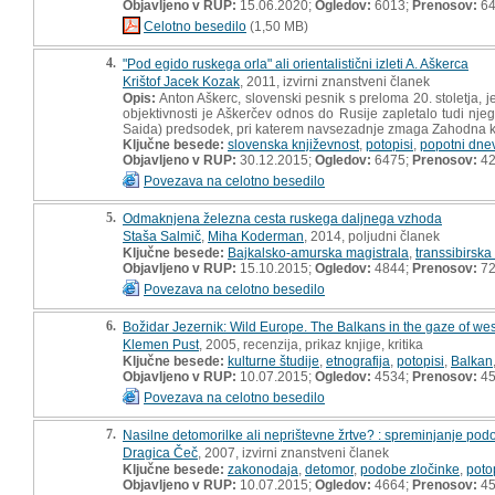
Objavljeno v RUP:
15.06.2020;
Ogledov:
6013;
Prenosov:
6
Celotno besedilo
(1,50 MB)
4.
"Pod egido ruskega orla" ali orientalistični izleti A. Aškerca
Krištof Jacek Kozak
, 2011, izvirni znanstveni članek
Opis:
Anton Aškerc, slovenski pesnik s preloma 20. stoletja, j
objektivnosti je Aškerčev odnos do Rusije zapletalo tudi nje
Saida) predsodek, pri katerem navsezadnje zmaga Zahodna k
Ključne besede:
slovenska književnost
,
potopisi
,
popotni dnev
Objavljeno v RUP:
30.12.2015;
Ogledov:
6475;
Prenosov:
4
Povezava na celotno besedilo
5.
Odmaknjena železna cesta ruskega daljnega vzhoda
Staša Salmič
,
Miha Koderman
, 2014, poljudni članek
Ključne besede:
Bajkalsko-amurska magistrala
,
transsibirska
Objavljeno v RUP:
15.10.2015;
Ogledov:
4844;
Prenosov:
7
Povezava na celotno besedilo
6.
Božidar Jezernik: Wild Europe. The Balkans in the gaze of weste
Klemen Pust
, 2005, recenzija, prikaz knjige, kritika
Ključne besede:
kulturne študije
,
etnografija
,
potopisi
,
Balkan
Objavljeno v RUP:
10.07.2015;
Ogledov:
4534;
Prenosov:
4
Povezava na celotno besedilo
7.
Nasilne detomorilke ali neprištevne žrtve? : spreminjanje podo
Dragica Čeč
, 2007, izvirni znanstveni članek
Ključne besede:
zakonodaja
,
detomor
,
podobe zločinke
,
poto
Objavljeno v RUP:
10.07.2015;
Ogledov:
4664;
Prenosov:
4