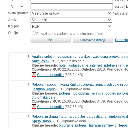
išči po
Vrsta gradiva:
* po stare
Jezik:
Išči po:
Opcije:
Prikaži samo zadetke s celotnim besedilom
Ponasta
1.
Analiza spletnih potopisnih dnevnikov : zaključna projektna n
Anita Polak
, 2012, diplomsko delo
Ključne besede:
hoteli
,
oglaševanje
,
internet
,
spletne strani
,
p
Objavljeno v RUP:
22.01.2021;
Ogledov:
2810;
Prenosov:
4
Celotno besedilo
(695,34 KB)
2.
Potopisni spomini Ivana Knifica : orientalizem, predsodki in 
Jasmina Rejec
, 2016, diplomsko delo
Ključne besede:
potopisi
,
potopisna literatura
,
pogled na Dr
diplomska dela
Objavljeno v RUP:
15.06.2020;
Ogledov:
3479;
Prenosov:
6
Celotno besedilo
(567,65 KB)
3.
Potopisi in druga literarna dela Josipa Lavtižarja : diplomsko 
Špela Baloh
, 2016, diplomsko delo
Ključne besede:
biografije
,
potopisi
,
literarni zemljevidi
,
lepos