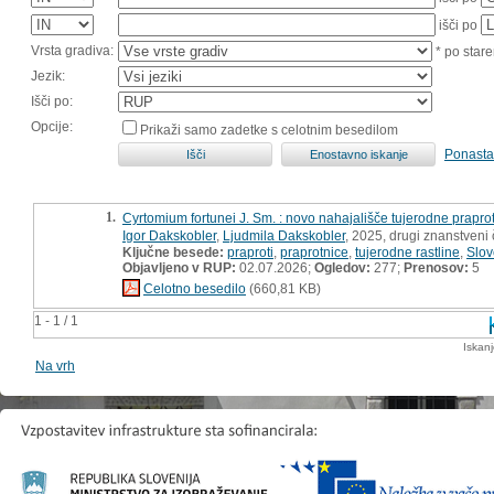
išči po
Vrsta gradiva:
* po stare
Jezik:
Išči po:
Opcije:
Prikaži samo zadetke s celotnim besedilom
Ponasta
1.
Cyrtomium fortunei J. Sm. : novo nahajališče tujerodne praproti
Igor Dakskobler
,
Ljudmila Dakskobler
, 2025, drugi znanstveni 
Ključne besede:
praproti
,
praprotnice
,
tujerodne rastline
,
Slov
Objavljeno v RUP:
02.07.2026;
Ogledov:
277;
Prenosov:
5
Celotno besedilo
(660,81 KB)
1 - 1 / 1
Iskan
Na vrh