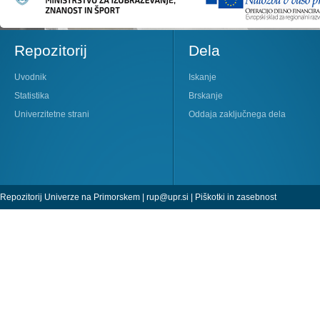
Repozitorij
Dela
Uvodnik
Iskanje
Statistika
Brskanje
Univerzitetne strani
Oddaja zaključnega dela
Repozitorij Univerze na Primorskem |
rup@upr.si
|
Piškotki in zasebnost