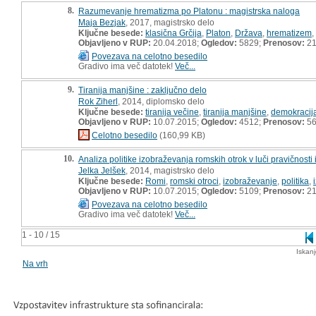
8.
Razumevanje hrematizma po Platonu : magistrska naloga
Maja Bezjak
, 2017, magistrsko delo
Ključne besede:
klasična Grčija
,
Platon
,
Država
,
hrematizem
,
Objavljeno v RUP:
20.04.2018;
Ogledov:
5829;
Prenosov:
21
Povezava na celotno besedilo
Gradivo ima več datotek!
Več...
9.
Tiranija manjšine : zaključno delo
Rok Ziherl
, 2014, diplomsko delo
Ključne besede:
tiranija večine
,
tiranija manjšine
,
demokracij
Objavljeno v RUP:
10.07.2015;
Ogledov:
4512;
Prenosov:
5
Celotno besedilo
(160,99 KB)
10.
Analiza politike izobraževanja romskih otrok v luči pravičnosti
Jelka Jelšek
, 2014, magistrsko delo
Ključne besede:
Romi
,
romski otroci
,
izobraževanje
,
politika
,
Objavljeno v RUP:
10.07.2015;
Ogledov:
5109;
Prenosov:
21
Povezava na celotno besedilo
Gradivo ima več datotek!
Več...
1 - 10 / 15
Iskan
Na vrh