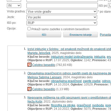
išči po
Vrsta gradiva:
* po stare
Jezik:
Išči po:
Opcije:
Prikaži samo zadetke s celotnim besedilom
Ponasta
1.
Izzivi inkluzije v šolstvu : od enakosti možnosti do enakosti izi
Marjeta Jelovšek
, 2025, magistrsko delo
Ključne besede:
inkluzivni model izobraževanja
,
inkluzija
,
en
Objavljeno v RUP:
17.07.2025;
Ogledov:
1142;
Prenosov:
43
Celotno besedilo
(782,83 KB)
2.
Obnavljalna pravičnost in odnos zaprtih oseb do kaznivega de
Melissa Sabrina Laissani
, 2024, magistrsko delo
Ključne besede:
obnavljalna pravičnost
,
zaprte osebe
,
odnos 
Objavljeno v RUP:
14.10.2024;
Ogledov:
10529;
Prenosov:
7
Celotno besedilo
(1,13 MB)
3.
Negovanje mišljenja na višji spoznavni ravni v predšolskem ob
Neža Košir
, 2022, diplomsko delo
Ključne besede:
filozofija za otroke
,
pravičnost
,
svoboda
,
pog
Objavljeno v RUP:
24.10.2022;
Ogledov:
5075;
Prenosov:
7