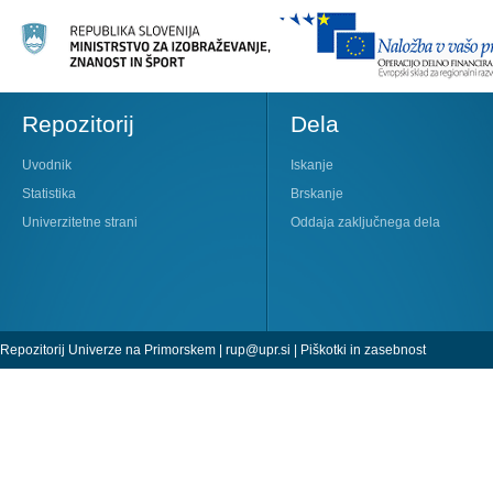
Repozitorij
Dela
Uvodnik
Iskanje
Statistika
Brskanje
Univerzitetne strani
Oddaja zaključnega dela
Repozitorij Univerze na Primorskem |
rup@upr.si
|
Piškotki in zasebnost