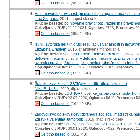
Celotno besedilo
(681,30 KB)
4.
Razumevanje pravičnosti pri učencih prvega razreda osnovne 
Tina Škrjanec
, 2021, magistrsko delo
Ključne besede:
pojmovanje pravičnosti
,
razdelilna pravičnos
Objavljeno v RUP:
11.11.2021;
Ogledov:
2723;
Prenosov:
90
Celotno besedilo
(695,46 KB)
5.
Izumi, avtorska dela in drugi rezultati ustvarjalnosti in inovat
Elizabeta Zirnstein
, 2016, znanstvena monografija
Ključne besede:
delovno pravo
,
delovna razmerja
,
inovativ
delovnem razmerju
,
izumi v delovnem razmerju
,
pravice intel
avtorske pravice
,
žlahtniteljske pravice
,
tehnične in ne-tehničn
Objavljeno v RUP:
07.11.2021;
Ogledov:
2805;
Prenosov:
61
Celotno besedilo
(871,99 KB)
6.
Šola kot zaveznica LGBTIQA+ mladih : diplomsko delo
Nika Ferbežar
, 2019, diplomsko delo
Ključne besede:
LGBTIQA+
,
učenke_ci
,
pravičnost
,
šola
,
homo
Objavljeno v RUP:
23.07.2020;
Ogledov:
5649;
Prenosov:
53
Celotno besedilo
(261,40 KB)
7.
Zadovoljstvo obiskovalcev izbranega sodišča : magistrska na
Zdravka Valentina Jambrošić
, 2019, magistrsko delo
Ključne besede:
sodstvo
,
sodišče
,
zadovoljstvo
,
obiskovalci
,
Objavljeno v RUP:
09.01.2020;
Ogledov:
4022;
Prenosov:
11
Celotno besedilo
(3,01 MB)