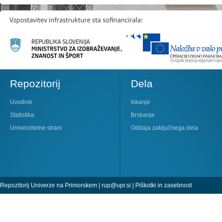
Repozitorij
Dela
Uvodnik
Iskanje
Statistika
Brskanje
Univerzitetne strani
Oddaja zaključnega dela
Repozitorij Univerze na Primorskem |
rup@upr.si
|
Piškotki in zasebnost