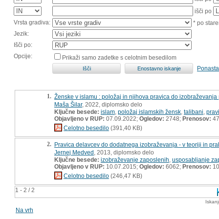
išči po
Vrsta gradiva:
* po stare
Jezik:
Išči po:
Opcije:
Prikaži samo zadetke s celotnim besedilom
Ponasta
1.
Ženske v islamu : položaj in njihova pravica do izobraževanj
Maša Šilar
, 2022, diplomsko delo
Ključne besede:
islam
,
položaj islamskih žensk
,
talibani
,
prav
Objavljeno v RUP:
07.09.2022;
Ogledov:
2748;
Prenosov:
4
Celotno besedilo
(391,40 KB)
2.
Pravica delavcev do dodatnega izobraževanja - v teoriji in pra
Jernej Medved
, 2013, diplomsko delo
Ključne besede:
izobraževanje zaposlenih
,
usposabljanje za
Objavljeno v RUP:
10.07.2015;
Ogledov:
6062;
Prenosov:
10
Celotno besedilo
(246,47 KB)
1 - 2 / 2
Iskan
Na vrh