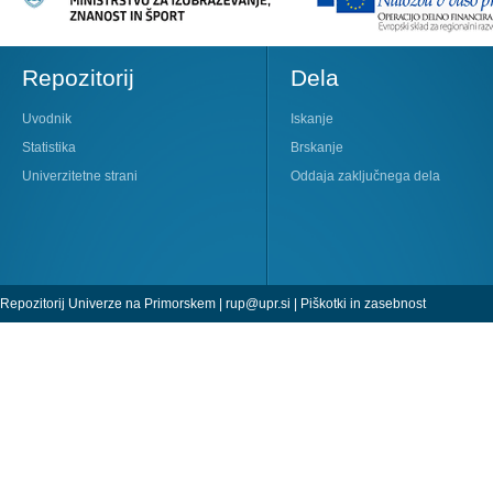
Repozitorij
Dela
Uvodnik
Iskanje
Statistika
Brskanje
Univerzitetne strani
Oddaja zaključnega dela
Repozitorij Univerze na Primorskem |
rup@upr.si
|
Piškotki in zasebnost