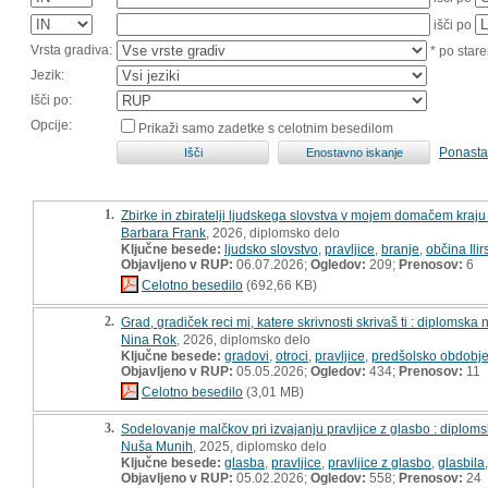
išči po
Vrsta gradiva:
* po stare
Jezik:
Išči po:
Opcije:
Prikaži samo zadetke s celotnim besedilom
Ponasta
1.
Zbirke in zbiratelji ljudskega slovstva v mojem domačem kraju
Barbara Frank
, 2026, diplomsko delo
Ključne besede:
ljudsko slovstvo
,
pravljice
,
branje
,
občina Ilir
Objavljeno v RUP:
06.07.2026;
Ogledov:
209;
Prenosov:
6
Celotno besedilo
(692,66 KB)
2.
Grad, gradiček reci mi, katere skrivnosti skrivaš ti : diplomska
Nina Rok
, 2026, diplomsko delo
Ključne besede:
gradovi
,
otroci
,
pravljice
,
predšolsko obdobj
Objavljeno v RUP:
05.05.2026;
Ogledov:
434;
Prenosov:
11
Celotno besedilo
(3,01 MB)
3.
Sodelovanje malčkov pri izvajanju pravljice z glasbo : diplom
Nuša Munih
, 2025, diplomsko delo
Ključne besede:
glasba
,
pravljice
,
pravljice z glasbo
,
glasbila
Objavljeno v RUP:
05.02.2026;
Ogledov:
558;
Prenosov:
24