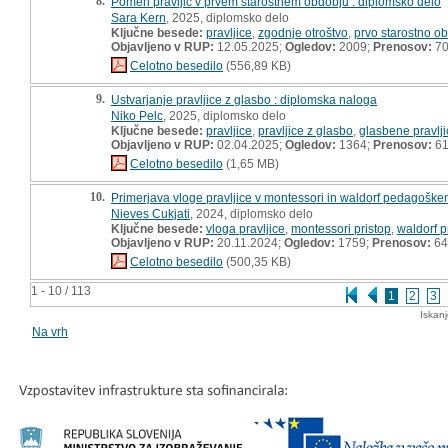
8.
Pomen pravljic v prvem starostnem obdobju : diplomsko delo
Sara Kern
, 2025, diplomsko delo
Ključne besede:
pravljice
,
zgodnje otroštvo
,
prvo starostno o
Objavljeno v RUP:
12.05.2025;
Ogledov:
2009;
Prenosov:
7
Celotno besedilo
(556,89 KB)
9.
Ustvarjanje pravljice z glasbo : diplomska naloga
Niko Pelc
, 2025, diplomsko delo
Ključne besede:
pravljice
,
pravljice z glasbo
,
glasbene pravlji
Objavljeno v RUP:
02.04.2025;
Ogledov:
1364;
Prenosov:
6
Celotno besedilo
(1,65 MB)
10.
Primerjava vloge pravljice v montessori in waldorf pedagoške
Nieves Cukjati
, 2024, diplomsko delo
Ključne besede:
vloga pravljice
,
montessori pristop
,
waldorf p
Objavljeno v RUP:
20.11.2024;
Ogledov:
1759;
Prenosov:
64
Celotno besedilo
(500,35 KB)
1 - 10 / 113
1
2
3
Iskan
Na vrh