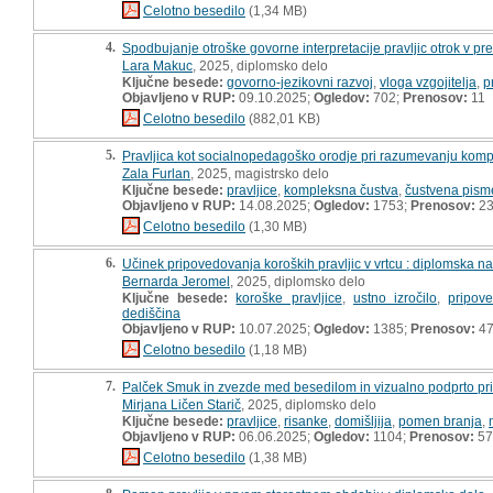
Celotno besedilo
(1,34 MB)
4.
Spodbujanje otroške govorne interpretacije pravljic otrok v 
Lara Makuc
, 2025, diplomsko delo
Ključne besede:
govorno-jezikovni razvoj
,
vloga vzgojitelja
,
p
Objavljeno v RUP:
09.10.2025;
Ogledov:
702;
Prenosov:
11
Celotno besedilo
(882,01 KB)
5.
Pravljica kot socialnopedagoško orodje pri razumevanju kom
Zala Furlan
, 2025, magistrsko delo
Ključne besede:
pravljice
,
kompleksna čustva
,
čustvena pism
Objavljeno v RUP:
14.08.2025;
Ogledov:
1753;
Prenosov:
2
Celotno besedilo
(1,30 MB)
6.
Učinek pripovedovanja koroških pravljic v vrtcu : diplomska n
Bernarda Jeromel
, 2025, diplomsko delo
Ključne besede:
koroške pravljice
,
ustno izročilo
,
pripov
dediščina
Objavljeno v RUP:
10.07.2025;
Ogledov:
1385;
Prenosov:
4
Celotno besedilo
(1,18 MB)
7.
Palček Smuk in zvezde med besedilom in vizualno podprto pr
Mirjana Ličen Starič
, 2025, diplomsko delo
Ključne besede:
pravljice
,
risanke
,
domišljija
,
pomen branja
,
Objavljeno v RUP:
06.06.2025;
Ogledov:
1104;
Prenosov:
57
Celotno besedilo
(1,38 MB)