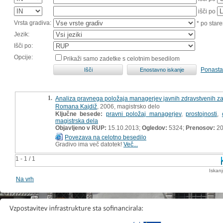
išči po
Vrsta gradiva:
* po stare
Jezik:
Išči po:
Opcije:
Prikaži samo zadetke s celotnim besedilom
Ponasta
1.
Analiza pravnega položaja managerjev javnih zdravstvenih z
Romana Kajdiž
, 2006, magistrsko delo
Ključne besede:
pravni položaj managerjev
,
prostojnosti
,
magistrska dela
Objavljeno v RUP:
15.10.2013;
Ogledov:
5324;
Prenosov:
20
Povezava na celotno besedilo
Gradivo ima več datotek!
Več...
1 - 1 / 1
Iskan
Na vrh