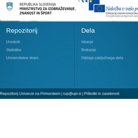
Repozitorij
Dela
Uvodnik
Iskanje
Statistika
Brskanje
Univerzitetne strani
Oddaja zaključnega dela
Repozitorij Univerze na Primorskem |
rup@upr.si
|
Piškotki in zasebnost