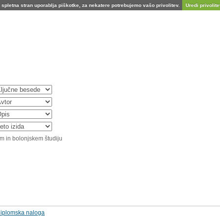
spletna stran uporablja piškotke, za nekatere potrebujemo vašo privolitev.
Uredi privolitev
m in bolonjskem študiju
 diplomska naloga