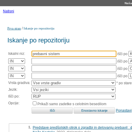
Naša 
Natisni
/
Prva stran
Iskanje po repozitoriju
Iskanje po repozitoriju
Iskalni niz:
išči po
išči po
išči po
išči po
Vrsta gradiva:
* po stare
Jezik:
Išči po:
Opcije:
Prikaži samo zadetke s celotnim besedilom
Ponastavi
1.
Predstave predšolskih otrok o zgradbi in delovanju prebavil :