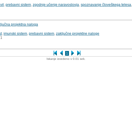
vil
,
prebavni sistem
,
zgodnje učenje naravoslovja
,
spoznavanje človeškega telesa
1
aključna projektna naloga
st
,
imunski sistem
,
prebavni sistem
,
zaključne projektne naloge
1
1
Iskanje izvedeno v 0.01 sek.