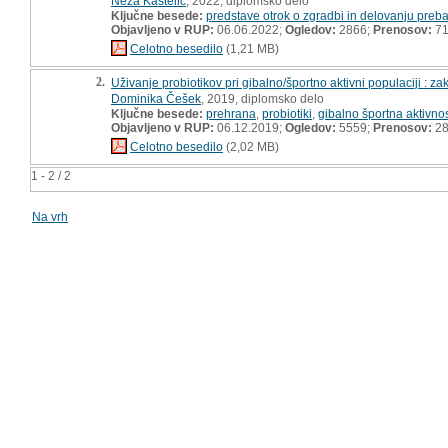
Neža Kastelic
, 2022, diplomsko delo
Ključne besede:
predstave otrok o zgradbi in delovanju preba
Objavljeno v RUP:
06.06.2022;
Ogledov:
2866;
Prenosov:
7
Celotno besedilo
(1,21 MB)
2.
Uživanje probiotikov pri gibalno/športno aktivni populaciji : z
Dominika Češek
, 2019, diplomsko delo
Ključne besede:
prehrana
,
probiotiki
,
gibalno športna aktivno
Objavljeno v RUP:
06.12.2019;
Ogledov:
5559;
Prenosov:
28
Celotno besedilo
(2,02 MB)
1 - 2 / 2
Na vrh