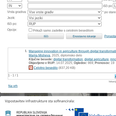
išči po
Vrsta gradiva:
* po stare
Jezik:
Išči po:
Opcije:
Prikaži samo zadetke s celotnim besedilom
Ponasta
1.
Managing innovation in agriculture through digital transformati
Marija Misheva
, 2025, diplomsko delo
Ključne besede:
digital transformation
,
digital agriculture
,
inn
Objavljeno v RUP:
14.07.2025;
Ogledov:
969;
Prenosov:
19
Celotno besedilo
(837,20 KB)
1 - 1 / 1
Iskan
Na vrh