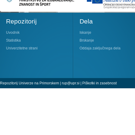
Repozitorij
Dela
Uvodnik
Iskanje
Statistika
Brskanje
Univerzitetne strani
Oddaja zaključnega dela
Repozitorij Univerze na Primorskem |
rup@upr.si
|
Piškotki in zasebnost