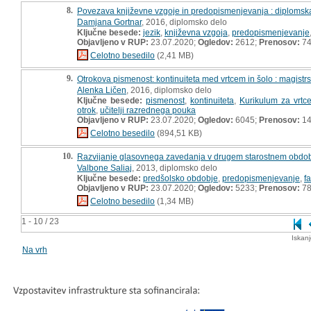
8.
Povezava književne vzgoje in predopismenjevanja : diplomsk
Damjana Gortnar
, 2016, diplomsko delo
Ključne besede:
jezik
,
književna vzgoja
,
predopismenjevanje
Objavljeno v RUP:
23.07.2020;
Ogledov:
2612;
Prenosov:
7
Celotno besedilo
(2,41 MB)
9.
Otrokova pismenost: kontinuiteta med vrtcem in šolo : magistr
Alenka Ličen
, 2016, diplomsko delo
Ključne besede:
pismenost
,
kontinuiteta
,
Kurikulum za vrtc
otrok
,
učitelji razrednega pouka
Objavljeno v RUP:
23.07.2020;
Ogledov:
6045;
Prenosov:
14
Celotno besedilo
(894,51 KB)
10.
Razvijanje glasovnega zavedanja v drugem starostnem obdob
Valbone Saliaj
, 2013, diplomsko delo
Ključne besede:
predšolsko obdobje
,
predopismenjevanje
,
f
Objavljeno v RUP:
23.07.2020;
Ogledov:
5233;
Prenosov:
7
Celotno besedilo
(1,34 MB)
1 - 10 / 23
Iskan
Na vrh