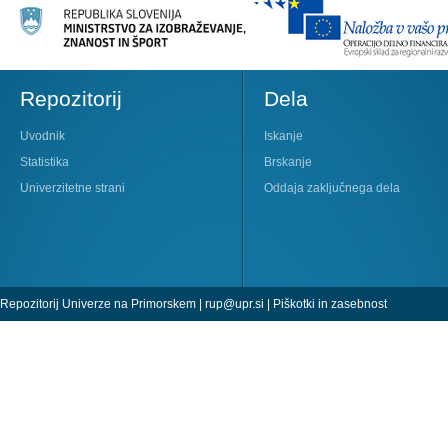
Repozitorij
Dela
Uvodnik
Iskanje
Statistika
Brskanje
Univerzitetne strani
Oddaja zaključnega dela
Repozitorij Univerze na Primorskem |
rup@upr.si
|
Piškotki in zasebnost