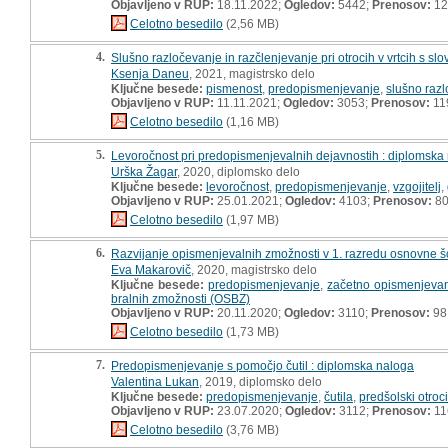
Objavljeno v RUP:
18.11.2022;
Ogledov:
5442;
Prenosov:
12
Celotno besedilo
(2,56 MB)
4.
Slušno razločevanje in razčlenjevanje pri otrocih v vrtcih s 
Ksenja Daneu
, 2021, magistrsko delo
Ključne besede:
pismenost
,
predopismenjevanje
,
slušno raz
Objavljeno v RUP:
11.11.2021;
Ogledov:
3053;
Prenosov:
11
Celotno besedilo
(1,16 MB)
5.
Levoročnost pri predopismenjevalnih dejavnostih : diplomska
Urška Žagar
, 2020, diplomsko delo
Ključne besede:
levoročnost
,
predopismenjevanje
,
vzgojitelj
,
Objavljeno v RUP:
25.01.2021;
Ogledov:
4103;
Prenosov:
8
Celotno besedilo
(1,97 MB)
6.
Razvijanje opismenjevalnih zmožnosti v 1. razredu osnovne šo
Eva Makarovič
, 2020, magistrsko delo
Ključne besede:
predopismenjevanje
,
začetno opismenjeva
bralnih zmožnosti (OSBZ)
Objavljeno v RUP:
20.11.2020;
Ogledov:
3110;
Prenosov:
98
Celotno besedilo
(1,73 MB)
7.
Predopismenjevanje s pomočjo čutil : diplomska naloga
Valentina Lukan
, 2019, diplomsko delo
Ključne besede:
predopismenjevanje
,
čutila
,
predšolski otroci
Objavljeno v RUP:
23.07.2020;
Ogledov:
3112;
Prenosov:
11
Celotno besedilo
(3,76 MB)