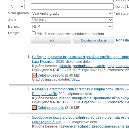
išči po
Vrsta gradiva:
* po stare
Jezik:
Išči po:
Opcije:
Prikaži samo zadetke s celotnim besedilom
Ponasta
1.
Doživljanje gibanja in jezika skozi položaje otroške joge : di
Lara Plesničar
, 2025, diplomsko delo
Ključne besede:
gibanje
,
predopismenjevanje
,
joga
,
medpodr
Objavljeno v RUP:
04.06.2025;
Ogledov:
1436;
Prenosov:
6
Celotno besedilo
(2,40 MB)
Gradivo ima več datotek!
Več...
2.
Razvijanje grafomotoričnih spretnosti v skupini otrok, starih 5
Danaja Kovačič
, 2024, diplomsko delo
Ključne besede:
predopismenjevanje
,
spodbudno učno okolj
Objavljeno v RUP:
19.03.2024;
Ogledov:
2903;
Prenosov:
8
Celotno besedilo
(2,16 MB)
3.
Spodbujanje razvoja predpisalnih spretnosti v prvem starostn
Lea Srebernič Jug
, 2022, magistrsko delo
Ključne besede:
razvojne značilnosti
,
predopismenjevanje
,
p