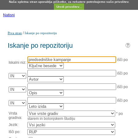
Naša spletna stran uporablja piškotke, za nekatere potrebujemo vašo privolitev.
Uredi privolitev...
Natisni
/
Prva stran
Iskanje po repozitoriju
Iskanje po repozitoriju
išči po
Iskalni niz:
išči po
išči po
išči po
Vrsta
* po
gradiva:
starem in bolonjskem študiju
Jezik:
Išči po: