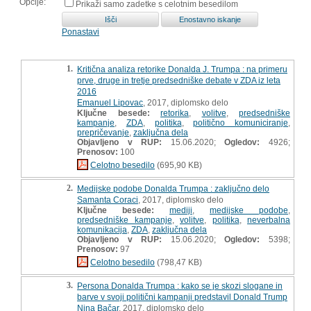
Opcije:
Prikaži samo zadetke s celotnim besedilom
Ponastavi
1.
Kritična analiza retorike Donalda J. Trumpa : na primeru
prve, druge in tretje predsedniške debate v ZDA iz leta
2016
Emanuel Lipovac
, 2017, diplomsko delo
Ključne besede:
retorika
,
volitve
,
predsedniške
kampanje
,
ZDA
,
politika
,
politično komuniciranje
,
prepričevanje
,
zaključna dela
Objavljeno v RUP:
15.06.2020;
Ogledov:
4926;
Prenosov:
100
Celotno besedilo
(695,90 KB)
2.
Medijske podobe Donalda Trumpa : zaključno delo
Samanta Coraci
, 2017, diplomsko delo
Ključne besede:
mediji
,
medijske podobe
,
predsedniške kampanje
,
volitve
,
politika
,
neverbalna
komunikacija
,
ZDA
,
zaključna dela
Objavljeno v RUP:
15.06.2020;
Ogledov:
5398;
Prenosov:
97
Celotno besedilo
(798,47 KB)
3.
Persona Donalda Trumpa : kako se je skozi slogane in
barve v svoji politični kampanji predstavil Donald Trump
Nina Bačar
, 2017, diplomsko delo