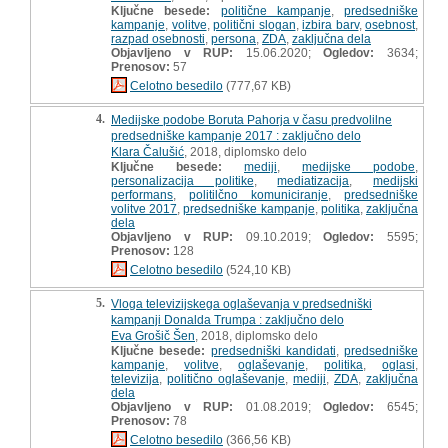
Ključne besede:
politične kampanje
,
predsedniške
kampanje
,
volitve
,
politični slogan
,
izbira barv
,
osebnost
,
razpad osebnosti
,
persona
,
ZDA
,
zaključna dela
Objavljeno v RUP:
15.06.2020;
Ogledov:
3634;
Prenosov:
57
Celotno besedilo
(777,67 KB)
4.
Medijske podobe Boruta Pahorja v času predvolilne
predsedniške kampanje 2017 : zaključno delo
Klara Čalušić
, 2018, diplomsko delo
Ključne besede:
mediji
,
medijske podobe
,
personalizacija politike
,
mediatizacija
,
medijski
performans
,
politilčno komuniciranje
,
predsedniške
volitve 2017
,
predsedniške kampanje
,
politika
,
zaključna
dela
Objavljeno v RUP:
09.10.2019;
Ogledov:
5595;
Prenosov:
128
Celotno besedilo
(524,10 KB)
5.
Vloga televizijskega oglaševanja v predsedniški
kampanji Donalda Trumpa : zaključno delo
Eva Grošič Šen
, 2018, diplomsko delo
Ključne besede:
predsedniški kandidati
,
predsedniške
kampanje
,
volitve
,
oglaševanje
,
politika
,
oglasi
,
televizija
,
politično oglaševanje
,
mediji
,
ZDA
,
zaključna
dela
Objavljeno v RUP:
01.08.2019;
Ogledov:
6545;
Prenosov:
78
Celotno besedilo
(366,56 KB)