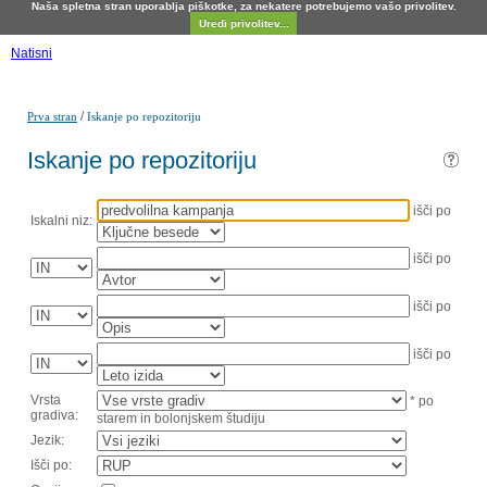
Naša spletna stran uporablja piškotke, za nekatere potrebujemo vašo privolitev.
Uredi privolitev...
Natisni
/
Prva stran
Iskanje po repozitoriju
Iskanje po repozitoriju
išči po
Iskalni niz:
išči po
išči po
išči po
Vrsta
* po
gradiva:
starem in bolonjskem študiju
Jezik:
Išči po: