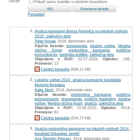
Opcije:
Prikaži samo zadetke s celotnim besedilom
Ponastavi
1.
Analiza kampanje Borisa Popoviča na lokalnih volitvah
2018 : zaključno delo
Peter Novak
, 2026, diplomsko delo
Ključne besede:
propaganda
,
lokalne volitve
,
Mestna
občina Koper
,
predvolilna kampanja
,
politična
komunikacija
,
medijska politika
,
zaključna dela
Objavljeno v RUP:
02.07.2026;
Ogledov:
196;
Prenosov:
13
Celotno besedilo
(606,11 KB)
2.
Lokalne volitve 2014 : analiza kampanje kandidata
Mohorja Bogataja
Katja Stojić
, 2016, diplomsko delo
Ključne besede:
predvolilna kampanja
,
politično
komuniciranje
,
propaganda
,
politični marketing
,
lokalne
volitve
,
Mestna občina Kranj
,
analiza
,
zaključna dela
Objavljeno v RUP:
15.06.2020;
Ogledov:
4014;
Prenosov:
63
Celotno besedilo
(504,72 KB)
3.
Analiza predvolilne kampanje na lokalnih volitvah 2014 :
kandidat Sebastjan Jeretič
Ana Škreblin Pirjevec
, 2016, diplomsko delo