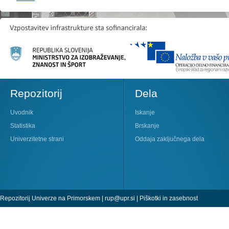
Repozitorij
Dela
Uvodnik
Iskanje
Statistika
Brskanje
Univerzitetne strani
Oddaja zaključnega dela
Repozitorij Univerze na Primorskem |
rup@upr.si
|
Piškotki in zasebnost