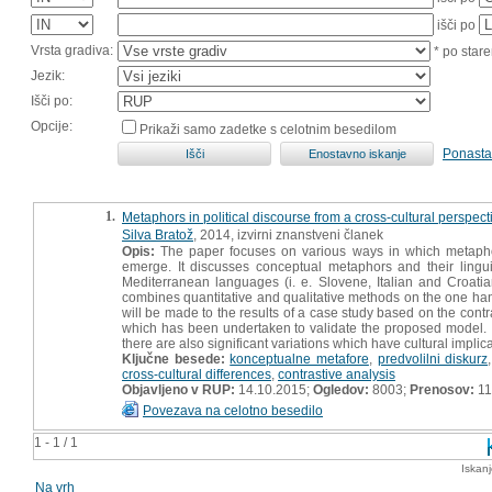
išči po
Vrsta gradiva:
* po stare
Jezik:
Išči po:
Opcije:
Prikaži samo zadetke s celotnim besedilom
Ponasta
1.
Metaphors in political discourse from a cross-cultural perspect
Silva Bratož
, 2014, izvirni znanstveni članek
Opis:
The paper focuses on various ways in which metaphors 
emerge. It discusses conceptual metaphors and their lingui
Mediterranean languages (i. e. Slovene, Italian and Croati
combines quantitative and qualitative methods on the one h
will be made to the results of a case study based on the contra
which has been undertaken to validate the proposed model. It
there are also significant variations which have cultural implica
Ključne besede:
konceptualne metafore
,
predvolilni diskurz
cross-cultural differences
,
contrastive analysis
Objavljeno v RUP:
14.10.2015;
Ogledov:
8003;
Prenosov:
11
Povezava na celotno besedilo
1 - 1 / 1
Iskan
Na vrh