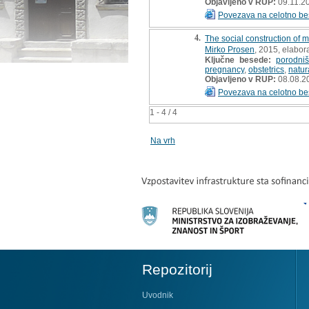
Objavljeno v RUP:
09.11.2
Povezava na celotno be
4.
The social construction of m
Mirko Prosen
, 2015, elabora
Ključne besede:
porodniš
pregnancy
,
obstetrics
,
natur
Objavljeno v RUP:
08.08.2
Povezava na celotno be
1 - 4 / 4
Na vrh
Repozitorij
Uvodnik