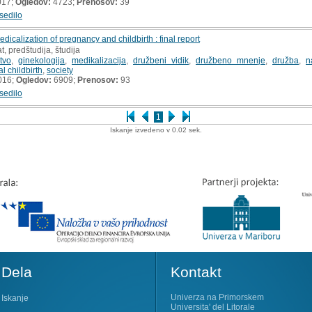
017;
Ogledov:
4723;
Prenosov:
39
sedilo
edicalization of pregnancy and childbirth : final report
t, predštudija, študija
tvo
,
ginekologija
,
medikalizacija
,
družbeni vidik
,
družbeno mnenje
,
družba
,
n
al childbirth
,
society
016;
Ogledov:
6909;
Prenosov:
93
sedilo
1
Iskanje izvedeno v 0.02 sek.
Dela
Kontakt
Univerza na Primorskem
Iskanje
Universita' del Litorale