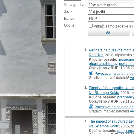
Vrsta gradiva:
Jezik:
Išči po:
Opcije:
Prikaži samo zadetke s 
1.
Perinatalne duševne motnje,
Rea Rus
, 2018, diplomsko 
Ključne besede:
nosečnos
pharmacotherapy
,
psychoth
Objavljeno v RUP:
19.06.2
Povezava na celotno be
Gradivo ima več datotek!
Ve
2.
Effects of therapeutic exerc
Iva Šklempe Kokić
, 2016, m
Ključne besede:
pregnanc
Objavljeno v RUP:
09.11.2
Povezava na celotno be
Gradivo ima več datotek!
Ve
3.
The impact of structured aer
Iva Šklempe Kokić
, 2016, d
Ključne besede:
pregnanc