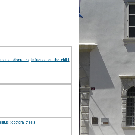
,
mental disorders
,
influence on the child
,
itus : doctoral thesis