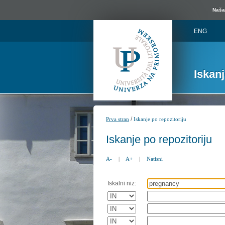
Naša 
ENG
Iskan
/
Prva stran
Iskanje po repozitoriju
Iskanje po repozitoriju
A-
|
A+
|
Natisni
Iskalni niz: