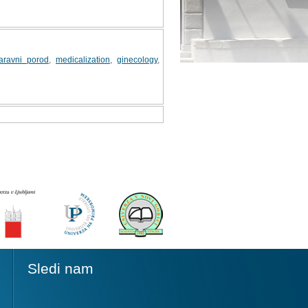
aravni porod
,
medicalization
,
ginecology
,
Sledi nam