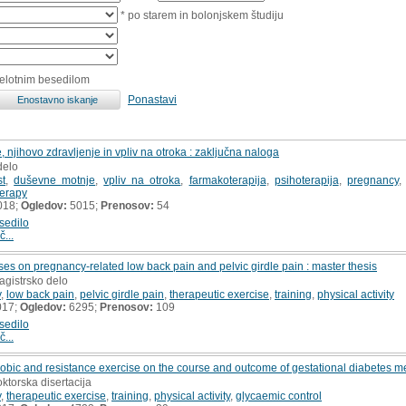
* po starem in bolonjskem študiju
celotnim besedilom
Ponastavi
 njihovo zdravljenje in vpliv na otroka : zaključna naloga
delo
t
,
duševne motnje
,
vpliv na otroka
,
farmakoterapija
,
psihoterapija
,
pregnancy
erapy
018;
Ogledov:
5015;
Prenosov:
54
sedilo
č...
ises on pregnancy-related low back pain and pelvic girdle pain : master thesis
agistrsko delo
y
,
low back pain
,
pelvic girdle pain
,
therapeutic exercise
,
training
,
physical activity
017;
Ogledov:
6295;
Prenosov:
109
sedilo
č...
obic and resistance exercise on the course and outcome of gestational diabetes mell
oktorska disertacija
y
,
therapeutic exercise
,
training
,
physical activity
,
glycaemic control