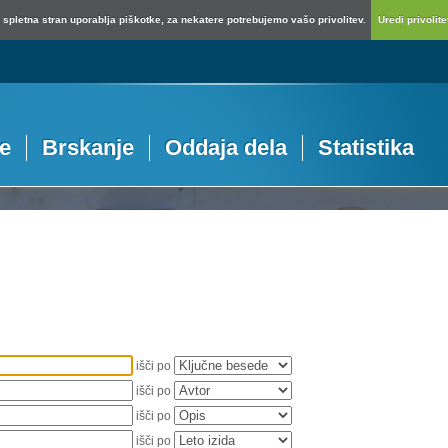
spletna stran uporablja piškotke, za nekatere potrebujemo vašo privolitev.
Uredi privolitev
je
Brskanje
Oddaja dela
Statistika
išči po
išči po
išči po
išči po