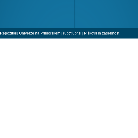
Repozitorij Univerze na Primorskem |
rup@upr.si
|
Piškotki in zasebnost