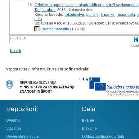
10.
Oživitev in popularizacija rokodelskih obrti v luči svetovnega sp
Tanja Labus
, 2016, diplomsko delo
Ključne besede:
rokodelstvo
,
quilting
,
krpanke
,
ročna dela
,
dela
Objavljeno v RUP:
15.06.2020;
Ogledov:
3149;
Prenosov:
6
Celotno besedilo
(1,75 MB)
1 - 10 / 16
Iskan
Na vrh
Repozitorij
Dela
Uvodnik
Iskanje
Statistika
Brskanje
Univerzitetne strani
Oddaja zaključnega dela