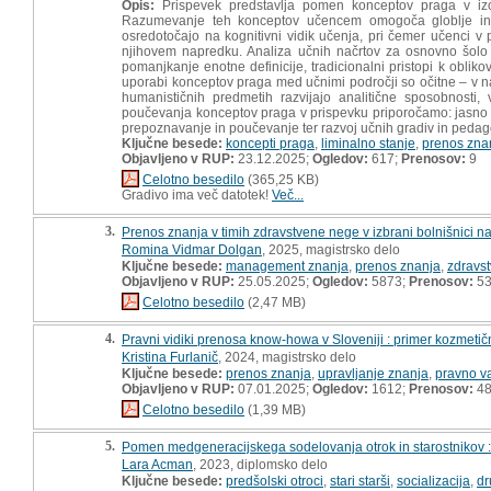
Opis:
Prispevek predstavlja pomen konceptov praga v izo
Razumevanje teh konceptov učencem omogoča globlje in 
osredotočajo na kognitivni vidik učenja, pri čemer učenci v 
njihovem napredku. Analiza učnih načrtov za osnovno šolo (
pomanjkanje enotne definicije, tradicionalni pristopi k obliko
uporabi konceptov praga med učnimi področji so očitne – v na
humanističnih predmetih razvijajo analitične sposobnosti,
poučevanja konceptov praga v prispevku priporočamo: jasno op
prepoznavanje in poučevanje ter razvoj učnih gradiv in pedagoš
Ključne besede:
koncepti praga
,
liminalno stanje
,
prenos zna
Objavljeno v RUP:
23.12.2025;
Ogledov:
617;
Prenosov:
9
Celotno besedilo
(365,25 KB)
Gradivo ima več datotek!
Več...
3.
Prenos znanja v timih zdravstvene nege v izbrani bolnišnici n
Romina Vidmar Dolgan
, 2025, magistrsko delo
Ključne besede:
management znanja
,
prenos znanja
,
zdravs
Objavljeno v RUP:
25.05.2025;
Ogledov:
5873;
Prenosov:
5
Celotno besedilo
(2,47 MB)
4.
Pravni vidiki prenosa know-howa v Sloveniji : primer kozmetič
Kristina Furlanič
, 2024, magistrsko delo
Ključne besede:
prenos znanja
,
upravljanje znanja
,
pravno v
Objavljeno v RUP:
07.01.2025;
Ogledov:
1612;
Prenosov:
4
Celotno besedilo
(1,39 MB)
5.
Pomen medgeneracijskega sodelovanja otrok in starostnikov 
Lara Acman
, 2023, diplomsko delo
Ključne besede:
predšolski otroci
,
stari starši
,
socializacija
,
dr