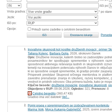
išči po
Vrsta gradiva:
* po stare
Jezik:
Išči po:
Opcije:
Prikaži samo zadetke s celotnim besedilom
Ponasta
1.
Inovativne skupnosti kot nosilke družbenih inovacij : primer 
Tatjana Kolenc
,
Barbara Golja
, 2026, strokovni članek
Opis:
Družbene inovacije, katerih bistvo so zadovoljitev potre
posameznikov ter spodbujajo spremembe v njihovem razmiš
sposobnost aktivnega reševanja lastnih in skupnostnih izzivov
temelji na inovacijskem potencialu njihovih članov in vključuj
ki so sposobne uvajati spremembe, ki gradijo prostor zaupanj
Prispevek predstavi Skupnost srčnega mentorstva in platfor
zavestno prenašanje znanja in izkušenj, razvoj kompetenc, p
vrednot in pristnih odnosov. Oba primera kažeta, kako je mogoč
Ključne besede:
družbene inovacije
,
inovativne skupnosti
,
op
Objavljeno v RUP:
09.06.2026;
Ogledov:
321;
Prenosov:
8
Celotno besedilo
(360,47 KB)
Gradivo ima več datotek!
Več...
2.
Pojmi praga v spreminjajočem se izobraževalnem kontekstu
Marina Volk
,
Mojca Kukanja-Gabrijelčič
, 2025, izvirni znanstv