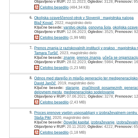
Objavljeno v RUP:
22.11.2023;
Ogledov:
3128;
Prenosov:
95
Celotno besedilo
(484,34 KB)
6.
Okoljska ozaveščenost otrok v Sloveniji : magistrska naloga
Blaž Kovač
, 2022, magistrsko delo
Ključne besede:
varstvo okolja
,
osnovna šola
,
okoljska ozave
Objavljeno v RUP:
12.06.2023;
Ogledov:
3525;
Prenosov:
9
Celotno besedilo
(1,99 MB)
7.
Prenos znanja iz raziskovalnih institucij v prakso : magistrska
Tamara Turšič
, 2023, magistrsko delo
Ključne besede:
znanje
,
prenos znanja
,
učeča se organizacij
Objavljeno v RUP:
28.02.2023;
Ogledov:
5984;
Prenosov:
16
Celotno besedilo
(1,23 MB)
8.
Odnos med starejšo in mlajšo generacijo ter medgeneracijsko s
David Jančič
, 2019, magistrsko delo
Ključne besede:
staranje
,
značilnosti posameznih generac
delovnem mestu
,
medgeneracijsko sodelovanje
Objavljeno v RUP:
07.06.2021;
Ogledov:
3278;
Prenosov:
12
Celotno besedilo
(2,43 MB)
9.
Proces prenove vsebin usposabljanj v izobraževalnem centru 
Staša Pikl
, 2020, magistrsko delo
Ključne besede:
človeški kapital
,
izobraževanje
,
izobraževaln
Objavljeno v RUP:
20.11.2020;
Ogledov:
4222;
Prenosov:
65
Celotno besedilo
(1,18 MB)