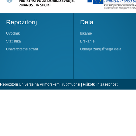
Repozitorij
Dela
Uvodnik
Iskanje
Statistika
Brskanje
Univerzitetne strani
Oddaja zaključnega dela
Repozitorij Univerze na Primorskem |
rup@upr.si
|
Piškotki in zasebnost