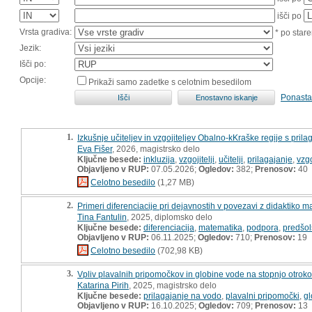
išči po
Vrsta gradiva:
* po stare
Jezik:
Išči po:
Opcije:
Prikaži samo zadetke s celotnim besedilom
Ponasta
1.
Izkušnje učiteljev in vzgojiteljev Obalno-kKraške regije s pri
Eva Fišer
, 2026, magistrsko delo
Ključne besede:
inkluzija
,
vzgojitelji
,
učitelji
,
prilagajanje
,
vzg
Objavljeno v RUP:
07.05.2026;
Ogledov:
382;
Prenosov:
40
Celotno besedilo
(1,27 MB)
2.
Primeri diferenciacije pri dejavnostih v povezavi z didaktiko 
Tina Fantulin
, 2025, diplomsko delo
Ključne besede:
diferenciacija
,
matematika
,
podpora
,
predšols
Objavljeno v RUP:
06.11.2025;
Ogledov:
710;
Prenosov:
19
Celotno besedilo
(702,98 KB)
3.
Vpliv plavalnih pripomočkov in globine vode na stopnjo otroko
Katarina Pirih
, 2025, magistrsko delo
Ključne besede:
prilagajanje na vodo
,
plavalni pripomočki
,
gl
Objavljeno v RUP:
16.10.2025;
Ogledov:
709;
Prenosov:
13