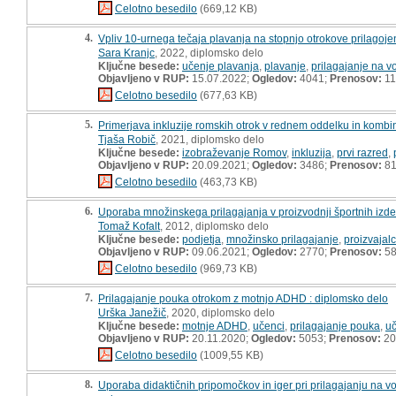
Celotno besedilo
(669,12 KB)
4.
Vpliv 10-urnega tečaja plavanja na stopnjo otrokove prilagoje
Sara Kranjc
, 2022, diplomsko delo
Ključne besede:
učenje plavanja
,
plavanje
,
prilagajanje na v
Objavljeno v RUP:
15.07.2022;
Ogledov:
4041;
Prenosov:
11
Celotno besedilo
(677,63 KB)
5.
Primerjava inkluzije romskih otrok v rednem oddelku in kombi
Tjaša Robič
, 2021, diplomsko delo
Ključne besede:
izobraževanje Romov
,
inkluzija
,
prvi razred
,
Objavljeno v RUP:
20.09.2021;
Ogledov:
3486;
Prenosov:
8
Celotno besedilo
(463,73 KB)
6.
Uporaba množinskega prilagajanja v proizvodnji športnih izde
Tomaž Kofalt
, 2012, diplomsko delo
Ključne besede:
podjetja
,
množinsko prilagajanje
,
proizvajalc
Objavljeno v RUP:
09.06.2021;
Ogledov:
2770;
Prenosov:
5
Celotno besedilo
(969,73 KB)
7.
Prilagajanje pouka otrokom z motnjo ADHD : diplomsko delo
Urška Janežič
, 2020, diplomsko delo
Ključne besede:
motnje ADHD
,
učenci
,
prilagajanje pouka
,
uč
Objavljeno v RUP:
20.11.2020;
Ogledov:
5053;
Prenosov:
20
Celotno besedilo
(1009,55 KB)
8.
Uporaba didaktičnih pripomočkov in iger pri prilagajanju na