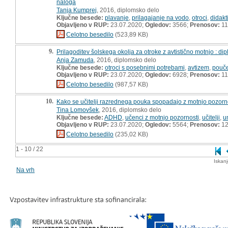
naloga
Tanja Kumprej
, 2016, diplomsko delo
Ključne besede:
plavanje
,
prilagajanje na vodo
,
otroci
,
didakt
Objavljeno v RUP:
23.07.2020;
Ogledov:
3566;
Prenosov:
11
Celotno besedilo
(523,89 KB)
9.
Prilagoditev šolskega okolja za otroke z avtistično motnjo : di
Anja Zamuda
, 2016, diplomsko delo
Ključne besede:
otroci s posebnimi potrebami
,
avtizem
,
pouč
Objavljeno v RUP:
23.07.2020;
Ogledov:
6928;
Prenosov:
11
Celotno besedilo
(987,57 KB)
10.
Kako se učitelji razrednega pouka spopadajo z motnjo pozorno
Tina Lomovšek
, 2016, diplomsko delo
Ključne besede:
ADHD
,
učenci z motnjo pozornosti
,
učitelji
,
u
Objavljeno v RUP:
23.07.2020;
Ogledov:
5564;
Prenosov:
12
Celotno besedilo
(235,02 KB)
1 - 10 / 22
Iskan
Na vrh