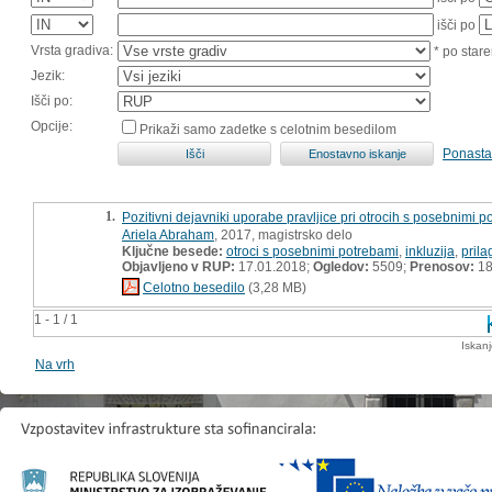
išči po
Vrsta gradiva:
* po stare
Jezik:
Išči po:
Opcije:
Prikaži samo zadetke s celotnim besedilom
Ponasta
1.
Pozitivni dejavniki uporabe pravljice pri otrocih s posebnimi p
Ariela Abraham
, 2017, magistrsko delo
Ključne besede:
otroci s posebnimi potrebami
,
inkluzija
,
prila
Objavljeno v RUP:
17.01.2018;
Ogledov:
5509;
Prenosov:
18
Celotno besedilo
(3,28 MB)
1 - 1 / 1
Iskan
Na vrh