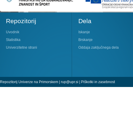
Repozitorij
Dela
Uvodnik
Iskanje
Statistika
Brskanje
Univerzitetne strani
Oddaja zaključnega dela
Repozitorij Univerze na Primorskem |
rup@upr.si
|
Piškotki in zasebnost