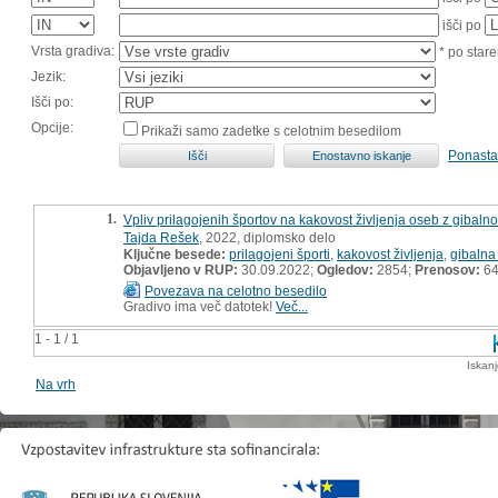
išči po
Vrsta gradiva:
* po stare
Jezik:
Išči po:
Opcije:
Prikaži samo zadetke s celotnim besedilom
Ponasta
1.
Vpliv prilagojenih športov na kakovost življenja oseb z gibaln
Tajda Rešek
, 2022, diplomsko delo
Ključne besede:
prilagojeni športi
,
kakovost življenja
,
gibalna
Objavljeno v RUP:
30.09.2022;
Ogledov:
2854;
Prenosov:
6
Povezava na celotno besedilo
Gradivo ima več datotek!
Več...
1 - 1 / 1
Iskan
Na vrh