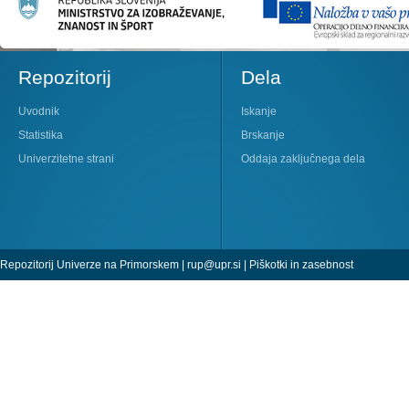
Repozitorij
Dela
Uvodnik
Iskanje
Statistika
Brskanje
Univerzitetne strani
Oddaja zaključnega dela
Repozitorij Univerze na Primorskem |
rup@upr.si
|
Piškotki in zasebnost