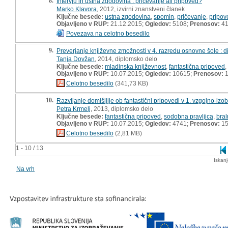
8.
Intervju in ustna zgodovina : pričevanje ali pripoved?
Marko Klavora
, 2012, izvirni znanstveni članek
Ključne besede:
ustna zgodovina
,
spomin
,
pričevanje
,
pripov
Objavljeno v RUP:
21.12.2015;
Ogledov:
5108;
Prenosov:
4
Povezava na celotno besedilo
9.
Preverjanje književne zmožnosti v 4. razredu osnovne šole : 
Tanja Dovžan
, 2014, diplomsko delo
Ključne besede:
mladinska književnost
,
fantastična pripoved
,
Objavljeno v RUP:
10.07.2015;
Ogledov:
10615;
Prenosov:
1
Celotno besedilo
(341,73 KB)
10.
Razvijanje domišljije ob fantastični pripovedi v 1. vzgojno-i
Petra Krmelj
, 2013, diplomsko delo
Ključne besede:
fantastična pripoved
,
sodobna pravljica
,
bral
Objavljeno v RUP:
10.07.2015;
Ogledov:
4741;
Prenosov:
15
Celotno besedilo
(2,81 MB)
1 - 10 / 13
Iskan
Na vrh