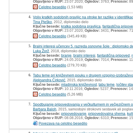
Objavljeno v RUP:
23.07.2020;
Ogledov:
3763;
Prenosov:
8
Celotno besedilo
(1,53 MB)
4.
Vpliv kratkih sodobnih pravljic na otroke ter razlike v identifi
Tina Pleško
, 2012, diplomsko delo
Ključne besede:
kratka sodobna pravljica
,
fantastična pripov
Objavljeno v RUP:
23.07.2020;
Ogledov:
3431;
Prenosov:
7
Celotno besedilo
(345,49 KB)
5.
Bralni interesi učencev 5. razreda osnovne šole : diplomsko d
Luka Žorž
, 2018, diplomsko delo
Ključne besede:
branje
,
bralni interesi
,
fantastična pripoved
,
Objavljeno v RUP:
24.05.2019;
Ogledov:
7014;
Prenosov:
11
Celotno besedilo
(279,70 KB)
6.
Tabu teme pri književnem pouku v drugem vzgojno-izobraževa
Aleksandra Ćirković
, 2015, diplomsko delo
Ključne besede:
mladinska književnost
,
tabu teme
,
ločitev sta
Objavljeno v RUP:
10.11.2016;
Ogledov:
5237;
Prenosov:
14
Celotno besedilo
(5,26 MB)
7.
Spodbujanje pripovedovanja v večkulturnem in večjezičnem o
Barbara Baloh
, 2015, samostojni strokovni sestavek ali poglav
Ključne besede:
pripovedovanje
,
pripovedovalna shema
,
kul
Objavljeno v RUP:
08.08.2016;
Ogledov:
6310;
Prenosov:
15
Povezava na celotno besedilo