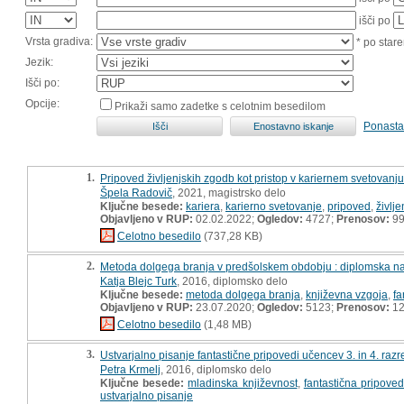
išči po
Vrsta gradiva:
* po stare
Jezik:
Išči po:
Opcije:
Prikaži samo zadetke s celotnim besedilom
Ponasta
1.
Pripoved življenjskih zgodb kot pristop v kariernem svetovanju
Špela Radovič
, 2021, magistrsko delo
Ključne besede:
kariera
,
karierno svetovanje
,
pripoved
,
življ
Objavljeno v RUP:
02.02.2022;
Ogledov:
4727;
Prenosov:
9
Celotno besedilo
(737,28 KB)
2.
Metoda dolgega branja v predšolskem obdobju : diplomska n
Katja Blejc Turk
, 2016, diplomsko delo
Ključne besede:
metoda dolgega branja
,
književna vzgoja
,
fa
Objavljeno v RUP:
23.07.2020;
Ogledov:
5123;
Prenosov:
12
Celotno besedilo
(1,48 MB)
3.
Ustvarjalno pisanje fantastične pripovedi učencev 3. in 4. raz
Petra Krmelj
, 2016, diplomsko delo
Ključne besede:
mladinska književnost
,
fantastična pripoved
ustvarjalno pisanje