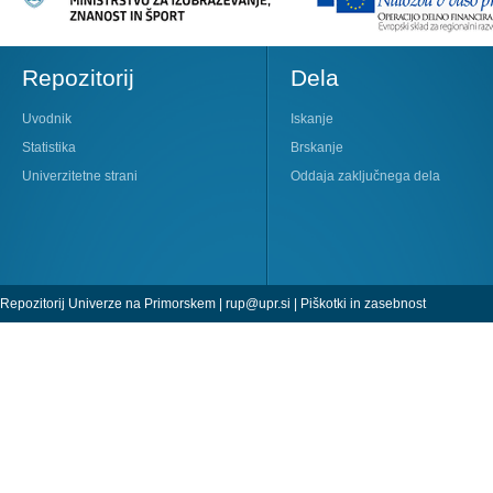
Repozitorij
Dela
Uvodnik
Iskanje
Statistika
Brskanje
Univerzitetne strani
Oddaja zaključnega dela
Repozitorij Univerze na Primorskem |
rup@upr.si
|
Piškotki in zasebnost