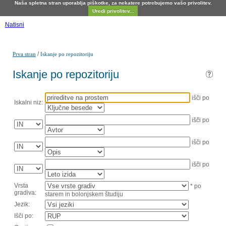
Naša spletna stran uporablja piškotke, za nekatere potrebujemo vašo privolitev.
Uredi privolitev...
Natisni
/
Prva stran
Iskanje po repozitoriju
Iskanje po repozitoriju
išči po
Iskalni niz:
išči po
išči po
išči po
Vrsta
* po
gradiva:
starem in bolonjskem študiju
Jezik:
Išči po: