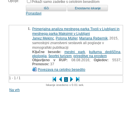
Opcije:
Prikaži samo zadetke s celotnim besedilom
Ponastavi
1.
Primerjalna analiza mestnega parka Tivoli v Ljubljani in
mestnega parka Maksimir v Ljubljani
Janez Mekinc
,
Polona Müller
,
Mariana Rebernik
, 2015,
samostojni znanstveni sestavek ali poglavje v
monografski publikaciji
Ključne besede:
mestni park
,
kulturna dediščina
,
ekologija
,
športni turizem
,
prireditve na prostem
Objavljeno v RUP:
08.08.2016;
Ogledov:
5537;
Prenosov:
37
Povezava na celotno besedilo
1 - 1 / 1
1
Iskanje izvedeno v 0.01 sek.
Na vrh