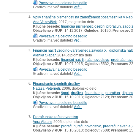
Povezava na celotno besedilo
Gradivo ima več datotek!
Več...
4.
Vpliv finančne pismenosti na zadolženost posameznika v Repub
Ana Vezovišek
, 2017, magistrsko delo
Ključne besede:
finančna pismenost
,
osebni proračun
,
zadol
Objavljeno v RUP:
14.11.2017;
Ogledov:
10190;
Prenosov:
3
Povezava na celotno besedilo
Gradivo ima več datotek!
Več...
5.
Finančni načrt vzgojno-varstvenega zavoda X : diplomska nal
Alenka Slapar
, 2014, diplomsko delo
Ključne besede:
finančni načrti
,
računovodstvo
,
predračunav
Objavljeno v RUP:
10.07.2015;
Ogledov:
5532;
Prenosov:
22
Povezava na celotno besedilo
Gradivo ima več datotek!
Več...
6.
Financiranje športnih društev
Nataša Peternelj
, 2006, diplomsko delo
Ključne besede:
šport
,
društvo
,
financiranje
,
proračun
,
diplom
Objavljeno v RUP:
15.10.2013;
Ogledov:
7129;
Prenosov:
20
Povezava na celotno besedilo
Gradivo ima več datotek!
Več...
7.
Proračunsko računovodstvo
Vera Abram
, 2005, diplomsko delo
Ključne besede:
proračun
,
računovodstvo
,
predračunavanje
,
Objavljeno v RUP:
15.10.2013;
Ogledov:
7608;
Prenosov:
15