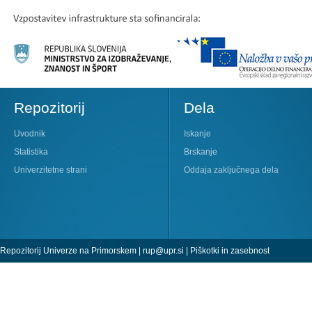
Repozitorij
Dela
Uvodnik
Iskanje
Statistika
Brskanje
Univerzitetne strani
Oddaja zaključnega dela
Repozitorij Univerze na Primorskem |
rup@upr.si
|
Piškotki in zasebnost