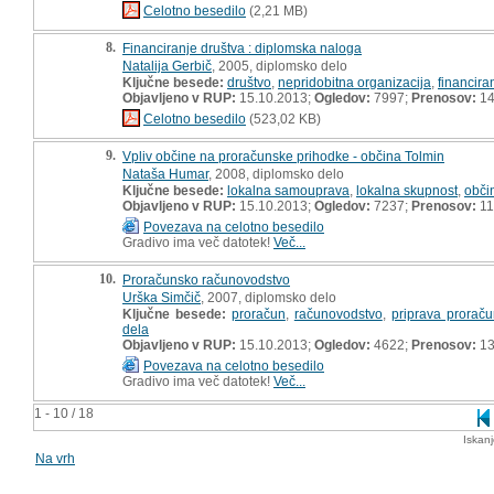
Celotno besedilo
(2,21 MB)
8.
Financiranje društva : diplomska naloga
Natalija Gerbič
, 2005, diplomsko delo
Ključne besede:
društvo
,
nepridobitna organizacija
,
financira
Objavljeno v RUP:
15.10.2013;
Ogledov:
7997;
Prenosov:
14
Celotno besedilo
(523,02 KB)
9.
Vpliv občine na proračunske prihodke - občina Tolmin
Nataša Humar
, 2008, diplomsko delo
Ključne besede:
lokalna samouprava
,
lokalna skupnost
,
obči
Objavljeno v RUP:
15.10.2013;
Ogledov:
7237;
Prenosov:
11
Povezava na celotno besedilo
Gradivo ima več datotek!
Več...
10.
Proračunsko računovodstvo
Urška Simčič
, 2007, diplomsko delo
Ključne besede:
proračun
,
računovodstvo
,
priprava prorač
dela
Objavljeno v RUP:
15.10.2013;
Ogledov:
4622;
Prenosov:
13
Povezava na celotno besedilo
Gradivo ima več datotek!
Več...
1 - 10 / 18
Iskan
Na vrh