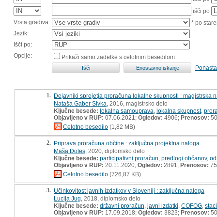
išči po
Vrsta gradiva:
* po stare
Jezik:
Išči po:
Opcije:
Prikaži samo zadetke s celotnim besedilom
Ponasta
1.
Dejavniki sprejetja proračuna lokalne skupnosti : magistrska 
Nataša Gaber Sivka
, 2016, magistrsko delo
Ključne besede:
lokalna samouprava
,
lokalna skupnost
,
pror
Objavljeno v RUP:
07.06.2021;
Ogledov:
4906;
Prenosov:
5
Celotno besedilo
(1,82 MB)
2.
Priprava proračuna občine : zaključna projektna naloga
Maša Doles
, 2020, diplomsko delo
Ključne besede:
participativni proračun
,
predlogi občanov
,
od
Objavljeno v RUP:
20.11.2020;
Ogledov:
2891;
Prenosov:
75
Celotno besedilo
(726,87 KB)
3.
Učinkovitost javnih izdatkov v Sloveniji : zaključna naloga
Lucija Jug
, 2018, diplomsko delo
Ključne besede:
državni proračun
,
javni izdatki
,
COFOG
,
stac
Objavljeno v RUP:
17.09.2018;
Ogledov:
3823;
Prenosov:
5