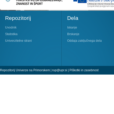
Repozitorij
Dela
Uvodnik
Iskanje
Statistika
Brskanje
Univerzitetne strani
Oddaja zaključnega dela
Repozitorij Univerze na Primorskem |
rup@upr.si
|
Piškotki in zasebnost