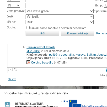
išči po
Vrsta gradiva:
* po stare
Jezik:
Išči po:
Opcije:
Prikaži samo zadetke s celotnim besedilom
Ponasta
1.
Dejavniki konfliktnosti
Mile Zukić
, 2009, diplomsko delo
Ključne besede:
politična geografija
,
Kosovo
,
Balkan
,
Jugovz
Objavljeno v RUP:
15.10.2013;
Ogledov:
6286;
Prenosov:
10
Celotno besedilo
(4,07 MB)
1 - 1 / 1
Iskan
Na vrh