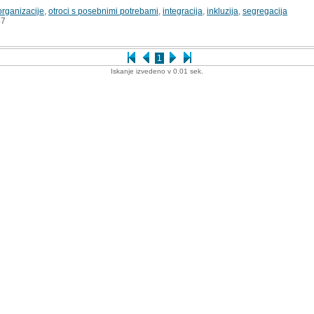
organizacije
,
otroci s posebnimi potrebami
,
integracija
,
inkluzija
,
segregacija
7
1
Iskanje izvedeno v 0.01 sek.