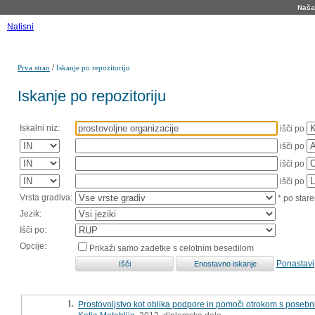
Naša 
Natisni
/
Prva stran
Iskanje po repozitoriju
Iskanje po repozitoriju
Iskalni niz:
išči po
išči po
išči po
išči po
Vrsta gradiva:
* po stare
Jezik:
Išči po:
Opcije:
Prikaži samo zadetke s celotnim besedilom
Ponastavi
1.
Prostovoljstvo kot oblika podpore in pomoči otrokom s posebn