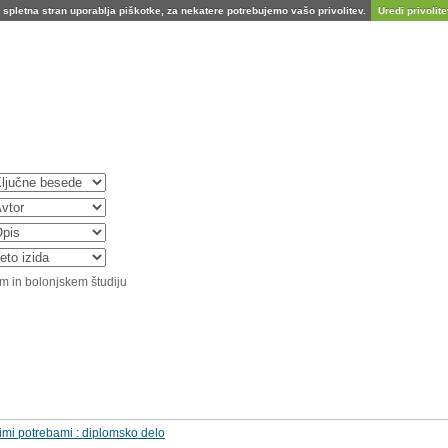
spletna stran uporablja piškotke, za nekatere potrebujemo vašo privolitev.
Uredi privolitev
m in bolonjskem študiju
imi potrebami : diplomsko delo