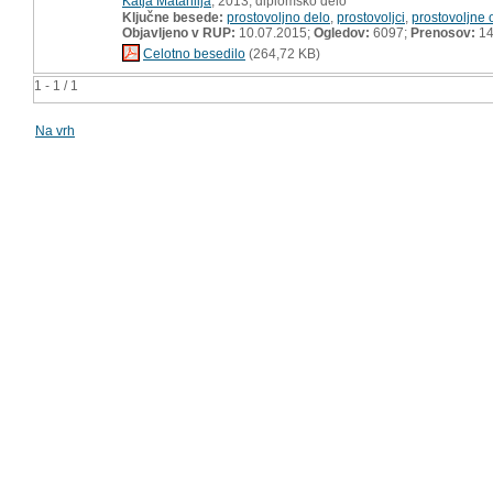
Katja Matahlija
, 2013, diplomsko delo
Ključne besede:
prostovoljno delo
,
prostovoljci
,
prostovoljne 
Objavljeno v RUP:
10.07.2015;
Ogledov:
6097;
Prenosov:
14
Celotno besedilo
(264,72 KB)
1 - 1 / 1
Na vrh