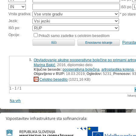
išči po
Vrsta gradiva:
* po stare
Jezik:
Išči po:
Opcije:
Prikaži samo zadetke s celotnim besedilom
Ponasta
1.
Obvladovanje akutne pooperativne bolečine po primarni artrop
Marina Bakić
, 2016, diplomsko delo
Ključne besede:
pooperativna bolečina
,
artroplastika kolena
,
Objavljeno v RUP:
18.03.2019;
Ogledov:
5231;
Prenosov:
9
Celotno besedilo
(1021,16 KB)
1 - 1 / 1
Iskan
Na vrh