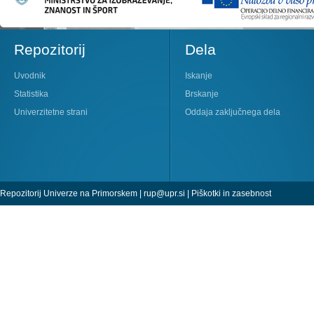
Repozitorij
Dela
Uvodnik
Iskanje
Statistika
Brskanje
Univerzitetne strani
Oddaja zaključnega dela
Repozitorij Univerze na Primorskem |
rup@upr.si
|
Piškotki in zasebnost