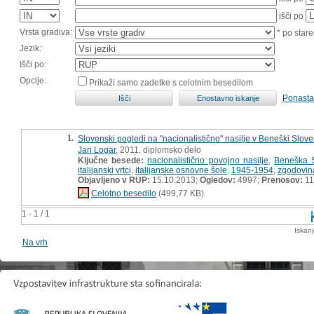
išči po
Vrsta gradiva:
* po stare
Jezik:
Išči po:
Opcije:
Prikaži samo zadetke s celotnim besedilom
Ponasta
1.
Slovenski pogledi na "nacionalistično" nasilje v Beneški Slov
Jan Logar
, 2011, diplomsko delo
Ključne besede:
nacionalistično povojno nasilje
,
Beneška S
italijanski vrtci
,
italijanske osnovne šole
,
1945-1954
,
zgodovin
Objavljeno v RUP:
15.10.2013;
Ogledov:
4997;
Prenosov:
11
Celotno besedilo
(499,77 KB)
1 - 1 / 1
Iskan
Na vrh