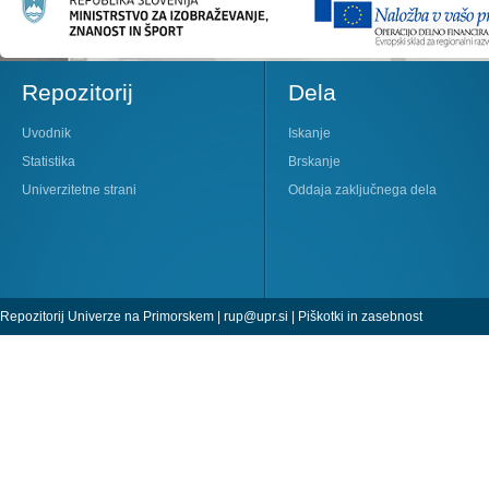
Repozitorij
Dela
Uvodnik
Iskanje
Statistika
Brskanje
Univerzitetne strani
Oddaja zaključnega dela
Repozitorij Univerze na Primorskem |
rup@upr.si
|
Piškotki in zasebnost