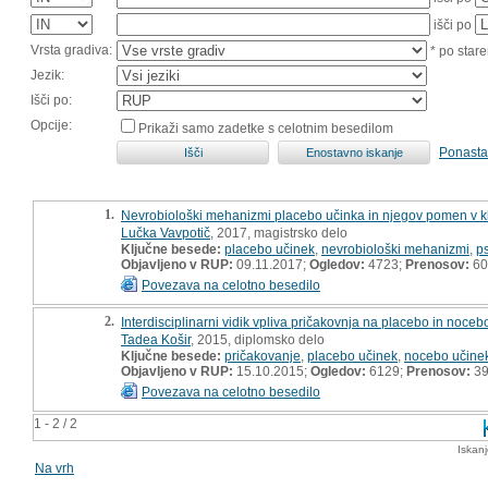
išči po
Vrsta gradiva:
* po stare
Jezik:
Išči po:
Opcije:
Prikaži samo zadetke s celotnim besedilom
Ponasta
1.
Nevrobiološki mehanizmi placebo učinka in njegov pomen v kli
Lučka Vavpotič
, 2017, magistrsko delo
Ključne besede:
placebo učinek
,
nevrobiološki mehanizmi
,
p
Objavljeno v RUP:
09.11.2017;
Ogledov:
4723;
Prenosov:
60
Povezava na celotno besedilo
2.
Interdisciplinarni vidik vpliva pričakovnja na placebo in noceb
Tadea Košir
, 2015, diplomsko delo
Ključne besede:
pričakovanje
,
placebo učinek
,
nocebo učine
Objavljeno v RUP:
15.10.2015;
Ogledov:
6129;
Prenosov:
3
Povezava na celotno besedilo
1 - 2 / 2
Iskan
Na vrh