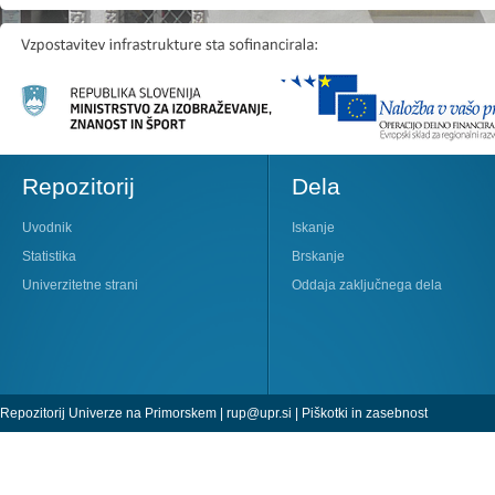
Repozitorij
Dela
Uvodnik
Iskanje
Statistika
Brskanje
Univerzitetne strani
Oddaja zaključnega dela
Repozitorij Univerze na Primorskem |
rup@upr.si
|
Piškotki in zasebnost