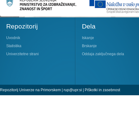
Repozitorij
Dela
Uvodnik
Iskanje
Statistika
Brskanje
Univerzitetne strani
Oddaja zaključnega dela
Repozitorij Univerze na Primorskem |
rup@upr.si
|
Piškotki in zasebnost