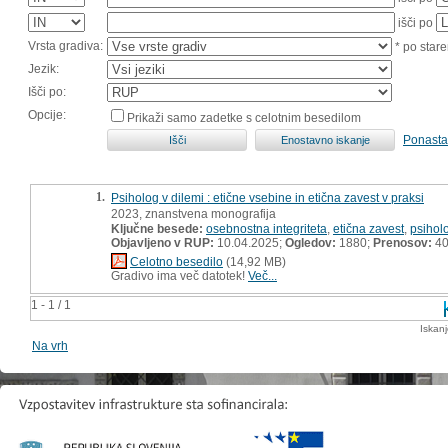
išči po
Vrsta gradiva:
* po stare
Jezik:
Išči po:
Opcije:
Prikaži samo zadetke s celotnim besedilom
Ponasta
1.
Psiholog v dilemi : etične vsebine in etična zavest v praksi
2023, znanstvena monografija
Ključne besede:
osebnostna integriteta
,
etična zavest
,
psihol
Objavljeno v RUP:
10.04.2025;
Ogledov:
1880;
Prenosov:
4
Celotno besedilo
(14,92 MB)
Gradivo ima več datotek!
Več...
1 - 1 / 1
Iskan
Na vrh