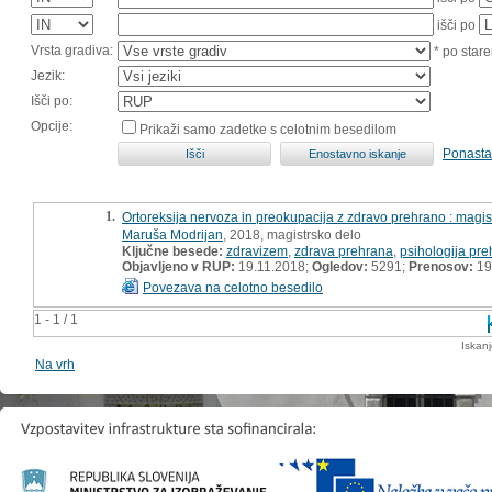
išči po
Vrsta gradiva:
* po stare
Jezik:
Išči po:
Opcije:
Prikaži samo zadetke s celotnim besedilom
Ponasta
1.
Ortoreksija nervoza in preokupacija z zdravo prehrano : magis
Maruša Modrijan
, 2018, magistrsko delo
Ključne besede:
zdravizem
,
zdrava prehrana
,
psihologija pr
Objavljeno v RUP:
19.11.2018;
Ogledov:
5291;
Prenosov:
19
Povezava na celotno besedilo
1 - 1 / 1
Iskan
Na vrh