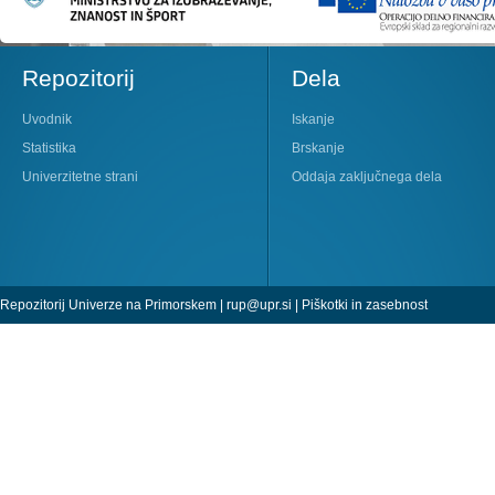
Repozitorij
Dela
Uvodnik
Iskanje
Statistika
Brskanje
Univerzitetne strani
Oddaja zaključnega dela
Repozitorij Univerze na Primorskem |
rup@upr.si
|
Piškotki in zasebnost