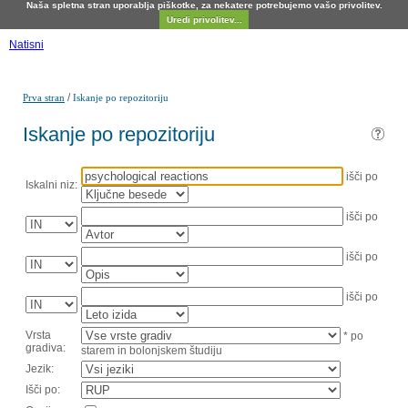
Naša spletna stran uporablja piškotke, za nekatere potrebujemo vašo privolitev.
Uredi privolitev...
Natisni
/
Prva stran
Iskanje po repozitoriju
Iskanje po repozitoriju
išči po
Iskalni niz:
išči po
išči po
išči po
Vrsta
* po
gradiva:
starem in bolonjskem študiju
Jezik:
Išči po: