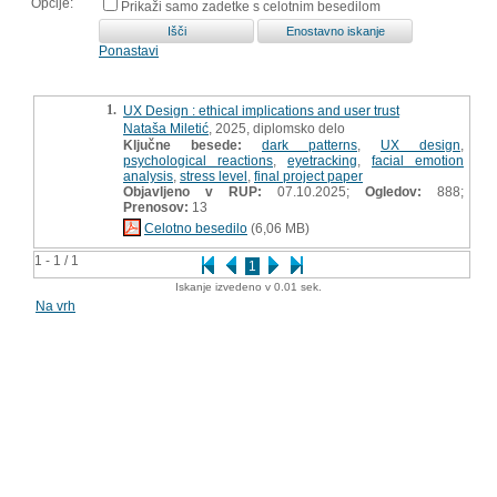
Opcije:
Prikaži samo zadetke s celotnim besedilom
Ponastavi
1.
UX Design : ethical implications and user trust
Nataša Miletić
, 2025, diplomsko delo
Ključne besede:
dark patterns
,
UX design
,
psychological reactions
,
eyetracking
,
facial emotion
analysis
,
stress level
,
final project paper
Objavljeno v RUP:
07.10.2025;
Ogledov:
888;
Prenosov:
13
Celotno besedilo
(6,06 MB)
1 - 1 / 1
1
Iskanje izvedeno v 0.01 sek.
Na vrh