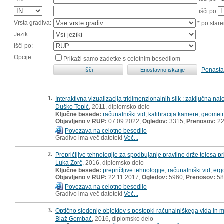
išči po
Vrsta gradiva:
* po stare
Jezik:
Išči po:
Opcije:
Prikaži samo zadetke s celotnim besedilom
Ponasta
1.
Interaktivna vizualizacija tridimenzionalnih slik : zaključna na
Duško Topić
, 2011, diplomsko delo
Ključne besede:
računalniški vid
,
kalibracija kamere
,
geometri
Objavljeno v RUP:
07.09.2022;
Ogledov:
3315;
Prenosov:
2
Povezava na celotno besedilo
Gradivo ima več datotek!
Več...
2.
Prepričljive tehnologije za spodbujanje pravilne drže telesa p
Luka Zorč
, 2016, diplomsko delo
Ključne besede:
prepričljive tehnologije
,
računalniški vid
,
erg
Objavljeno v RUP:
22.11.2017;
Ogledov:
5960;
Prenosov:
58
Povezava na celotno besedilo
Gradivo ima več datotek!
Več...
3.
Optično sledenje objektov s postopki računalniškega vida in
Blaž Gombač
, 2016, diplomsko delo