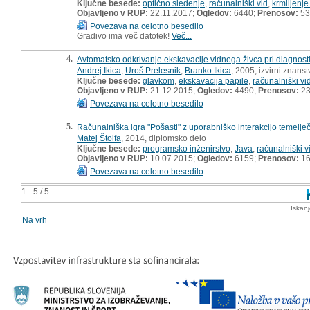
Ključne besede:
optično sledenje
,
računalniški vid
,
krmiljenje
Objavljeno v RUP:
22.11.2017;
Ogledov:
6440;
Prenosov:
53
Povezava na celotno besedilo
Gradivo ima več datotek!
Več...
4.
Avtomatsko odkrivanje ekskavacije vidnega živca pri diagnost
Andrej Ikica
,
Uroš Prelesnik
,
Branko Ikica
, 2005, izvirni znans
Ključne besede:
glavkom
,
ekskavacija papile
,
računalniški vi
Objavljeno v RUP:
21.12.2015;
Ogledov:
4490;
Prenosov:
2
Povezava na celotno besedilo
5.
Računalniška igra "Pošasti" z uporabniško interakcijo temelje
Matej Štolfa
, 2014, diplomsko delo
Ključne besede:
programsko inženirstvo
,
Java
,
računalniški v
Objavljeno v RUP:
10.07.2015;
Ogledov:
6159;
Prenosov:
1
Povezava na celotno besedilo
1 - 5 / 5
Iskan
Na vrh