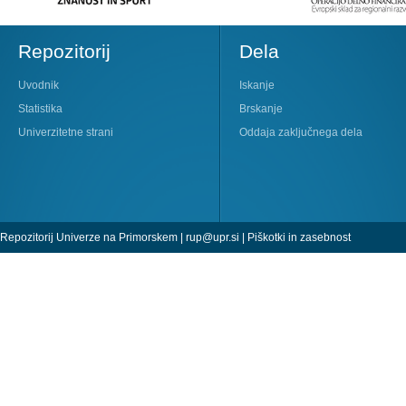
Repozitorij
Dela
Uvodnik
Iskanje
Statistika
Brskanje
Univerzitetne strani
Oddaja zaključnega dela
Repozitorij Univerze na Primorskem |
rup@upr.si
|
Piškotki in zasebnost