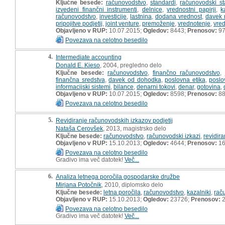
Ključne besede:
računovodstvo
,
standardi
,
računovodski st
izvedeni finančni instrumenti
,
delnice
,
vrednostni papirji
,
k
računovodstvo
,
investicije
,
lastnina
,
dodana vrednost
,
davek 
pripojitve podjetij
,
joint venture
,
premoženje
,
vrednotenje
,
vre
Objavljeno v RUP:
10.07.2015;
Ogledov:
8443;
Prenosov:
9
Povezava na celotno besedilo
4.
Intermediate accounting
Donald E. Kieso
, 2004, pregledno delo
Ključne besede:
računovodstvo
,
finančno računovodstvo
,
finančna sredstva
,
davek od dohodka
,
poslovna etika
,
poslo
informacijski sistemi
,
bilance
,
denarni tokovi
,
denar
,
gotovina
,
Objavljeno v RUP:
10.07.2015;
Ogledov:
8598;
Prenosov:
8
Povezava na celotno besedilo
5.
Revidiranje računovodskih izkazov podjetij
Nataša Cerovšek
, 2013, magistrsko delo
Ključne besede:
računovodstvo
,
računovodski izkazi
,
revidira
Objavljeno v RUP:
15.10.2013;
Ogledov:
4644;
Prenosov:
16
Povezava na celotno besedilo
Gradivo ima več datotek!
Več...
6.
Analiza letnega poročila gospodarske družbe
Mirjana Potočnik
, 2010, diplomsko delo
Ključne besede:
letna poročila
,
računovodstvo
,
kazalniki
,
rač
Objavljeno v RUP:
15.10.2013;
Ogledov:
23726;
Prenosov:
2
Povezava na celotno besedilo
Gradivo ima več datotek!
Več...