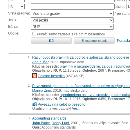
išči po
Vrsta gradiva:
* po stare
Jezik:
Išči po:
Opcije:
Prikaži samo zadetke s celotnim besedilom
Ponasta
1.
Računovodski pravilnik za področje zalog za izbrano podjetje 
Ana Kušar
, 2022, diplomsko delo
Ključne besede:
pravilnik o računovodstvu
,
zaloge
,
računovod
Objavljeno v RUP:
11.10.2022;
Ogledov:
2697;
Prenosov:
43
Celotno besedilo
(457,46 KB)
2.
Povezanost spremembe računovodske usmeritve merjenja nepre
Marina Zrim
, 2016, magistrsko delo
Ključne besede:
opredmetena osnovna sredstva
,
model naba
Objavljeno v RUP:
10.11.2016;
Ogledov:
6459;
Prenosov:
17
Povezava na celotno besedilo
Gradivo ima več datotek!
Več...
3.
Accounting standards
John Blake
,
Henry Lunt
, 2001, učbenik za višje in visoke šole
Opis:
Accounting standards