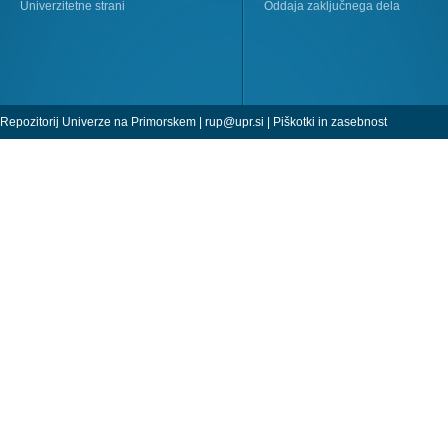
Univerzitetne strani
Oddaja zaključnega dela
Repozitorij Univerze na Primorskem |
rup@upr.si
|
Piškotki in zasebnost