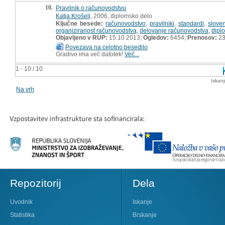
10.
Pravilnik o računovodstvu
Katja Krošelj
, 2006, diplomsko delo
Ključne besede:
računovodstvo
,
pravilniki
,
standardi
,
slove
organiziranost računovodstva
,
delovanje računovodstva
,
dipl
Objavljeno v RUP:
15.10.2013;
Ogledov:
6454;
Prenosov:
23
Povezava na celotno besedilo
Gradivo ima več datotek!
Več...
1 - 10 / 10
Iskan
Na vrh
Repozitorij
Dela
Uvodnik
Iskanje
Statistika
Brskanje