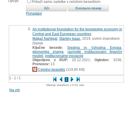
Opcije:
Prikaži samo zadetke s celotnim besedilom
Ponastavi
1.
An institutional foundation for the knowledge economy in
Central and East European countries
Matjaž Nahtigal
,
Stanley Isaac
, 2019, izvirni znanstveni
članek
Ključne besede:
Srednja in Vzhodna Evropa
,
ekonomija znanja
,
raznoliki institucionalni finančni
modeli
,
institucionalne inovacije
Objavljeno v RUP:
20.12.2021;
Ogledov:
3236;
Prenosov:
13
Celotno besedilo
(119,85 KB)
1 - 1 / 1
1
Iskanje izvedeno v 0.01 sek.
Na vrh