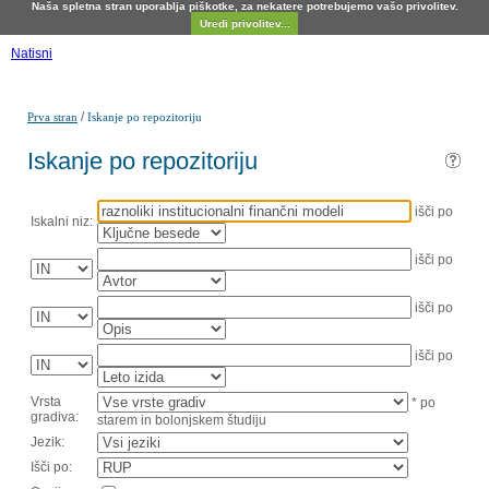
Naša spletna stran uporablja piškotke, za nekatere potrebujemo vašo privolitev.
Uredi privolitev...
Natisni
/
Prva stran
Iskanje po repozitoriju
Iskanje po repozitoriju
išči po
Iskalni niz:
išči po
išči po
išči po
Vrsta
* po
gradiva:
starem in bolonjskem študiju
Jezik:
Išči po: