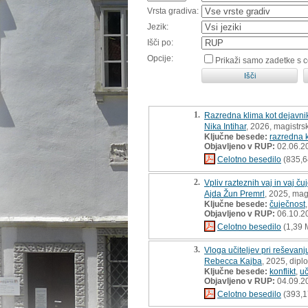
Vrsta gradiva:
Jezik:
Išči po:
Opcije:
Prikaži samo zadetke s 
1.
Razredna klima kot dejavnik
Nika Intihar
, 2026, magistrs
Ključne besede:
razredna 
Objavljeno v RUP:
02.06.2
Celotno besedilo
(835,6
2.
Vpliv razteznih vaj in vaj č
Ajda Žun Premrl
, 2025, mag
Ključne besede:
čuječnost
Objavljeno v RUP:
06.10.2
Celotno besedilo
(1,39 
3.
Vloga učiteljev pri reševanj
Rebecca Kajba
, 2025, dip
Ključne besede:
konflikt
,
uč
Objavljeno v RUP:
04.09.2
Celotno besedilo
(393,1