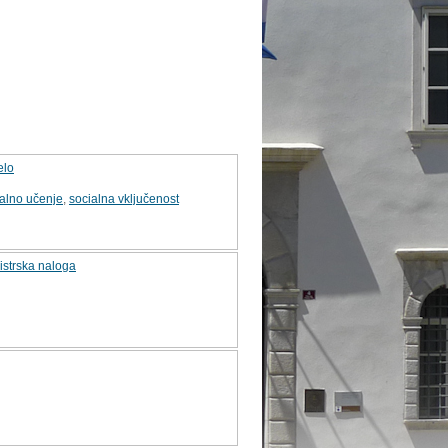
elo
alno učenje
,
socialna vključenost
gistrska naloga