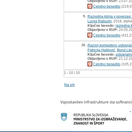
Objavljeno v RUP:
23.07.2
Celotno besedilo
(219,0
9.
Razredna klima v povezavi 
Lucija Rabuzin
, 2018, dipl
Ključne besede:
razredna 
Objavljeno v RUP:
24.05.2
Celotno besedilo
(411,2
10.
Razvoj kompetenc ustvarjaln
Patricija Halilović
,
Borut Lik
Ključne besede:
ustvarjaln
Objavljeno v RUP:
21.12.2
Celotno besedilo
(105,2
1 - 10 / 10
Na vrh