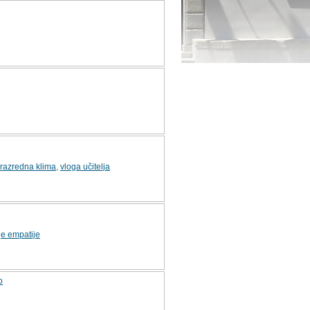
razredna klima
,
vloga učitelja
je empatije
o