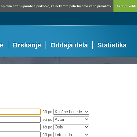
spletna stran uporablja piškotke, za nekatere potrebujemo vašo privolitev.
Uredi privolitev
je
Brskanje
Oddaja dela
Statistika
išči po
išči po
išči po
išči po