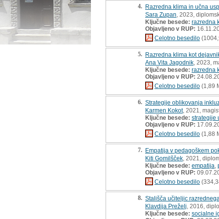
4.
Razredna klima in učna usp
Sara Zupan
, 2023, diploms
Ključne besede:
razredna 
Objavljeno v RUP:
16.11.2
Celotno besedilo
(1004,
5.
Razredna klima kot dejavni
Ana Vita Jagodnik
, 2023, m
Ključne besede:
razredna 
Objavljeno v RUP:
24.08.2
Celotno besedilo
(1,89 
6.
Strategije oblikovanja inkl
Karmen Kokot
, 2021, magis
Ključne besede:
strategije
Objavljeno v RUP:
17.09.2
Celotno besedilo
(1,88 
7.
Empatija v pedagoškem pokl
Kiti Gomilšček
, 2021, diplo
Ključne besede:
empatija
,
Objavljeno v RUP:
09.07.2
Celotno besedilo
(334,3
8.
Stališča učiteljic razredne
Klavdija Preželj
, 2016, dip
Ključne besede:
socialne i