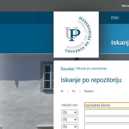
Naša 
ENG
Iskan
/
Prva stran
Iskanje po repozitoriju
Iskanje po repozitoriju
A-
|
A+
|
Natisni
Iskalni niz: