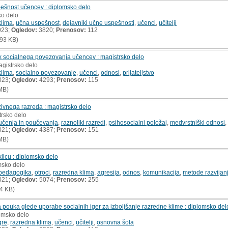
ešnost učencev : diplomsko delo
ko delo
klima
,
učna uspešnost
,
dejavniki učne uspešnosti
,
učenci
,
učitelji
023;
Ogledov:
3820;
Prenosov:
112
93 KB)
k socialnega povezovanja učencev : magistrsko delo
agistrsko delo
klima
,
socialno povezovanje
,
učenci
,
odnosi
,
prijateljstvo
023;
Ogledov:
4293;
Prenosov:
115
MB)
uzivnega razreda : magistrsko delo
trsko delo
 učenja in poučevanja
,
raznoliki razredi
,
psihosocialni položaj
,
medvrstniški odnosi
,
021;
Ogledov:
4387;
Prenosov:
151
MB)
icu : diplomsko delo
msko delo
pedagogika
,
otroci
,
razredna klima
,
agresija
,
odnos
,
komunikacija
,
metode razvijan
021;
Ogledov:
5074;
Prenosov:
255
4 KB)
ga pouka glede uporabe socialnih iger za izboljšanje razredne klime : diplomsko del
lomsko delo
gre
,
razredna klima
,
učenci
,
učitelji
,
osnovna šola