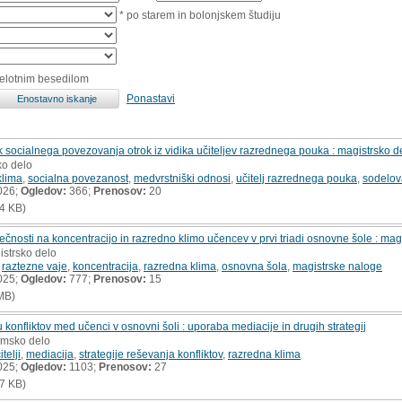
* po starem in bolonjskem študiju
celotnim besedilom
Ponastavi
 socialnega povezovanja otrok iz vidika učiteljev razrednega pouka : magistrsko d
ko delo
klima
,
socialna povezanost
,
medvrstniški odnosi
,
učitelj razrednega pouka
,
sodelov
026;
Ogledov:
366;
Prenosov:
20
4 KB)
uječnosti na koncentracijo in razredno klimo učencev v prvi triadi osnovne šole : ma
istrsko delo
,
raztezne vaje
,
koncentracija
,
razredna klima
,
osnovna šola
,
magistrske naloge
025;
Ogledov:
777;
Prenosov:
15
MB)
u konfliktov med učenci v osnovni šoli : uporaba mediacije in drugih strategij
lomsko delo
itelji
,
mediacija
,
strategije reševanja konfliktov
,
razredna klima
025;
Ogledov:
1103;
Prenosov:
27
7 KB)