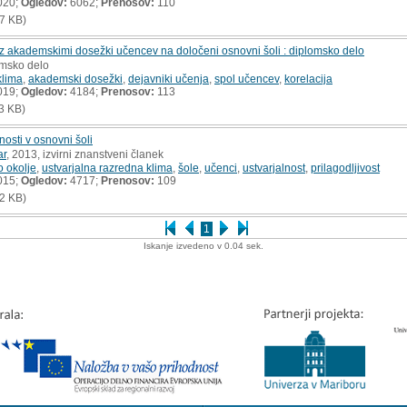
020;
Ogledov:
6062;
Prenosov:
110
7 KB)
z akademskimi dosežki učencev na določeni osnovni šoli : diplomsko delo
omsko delo
klima
,
akademski dosežki
,
dejavniki učenja
,
spol učencev
,
korelacija
019;
Ogledov:
4184;
Prenosov:
113
3 KB)
osti v osnovni šoli
ar
, 2013, izvirni znanstveni članek
o okolje
,
ustvarjalna razredna klima
,
šole
,
učenci
,
ustvarjalnost
,
prilagodljivost
015;
Ogledov:
4717;
Prenosov:
109
2 KB)
1
Iskanje izvedeno v 0.04 sek.