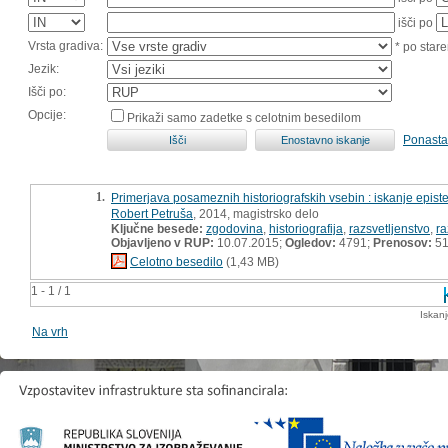
išči po
Vrsta gradiva:
* po stare
Jezik:
Išči po:
Opcije:
Prikaži samo zadetke s celotnim besedilom
Ponasta
1.
Primerjava posameznih historiografskih vsebin : iskanje epis
Robert Petruša
, 2014, magistrsko delo
Ključne besede:
zgodovina
,
historiografija
,
razsvetljenstvo
,
ra
Objavljeno v RUP:
10.07.2015;
Ogledov:
4791;
Prenosov:
5
Celotno besedilo
(1,43 MB)
1 - 1 / 1
Iskan
Na vrh