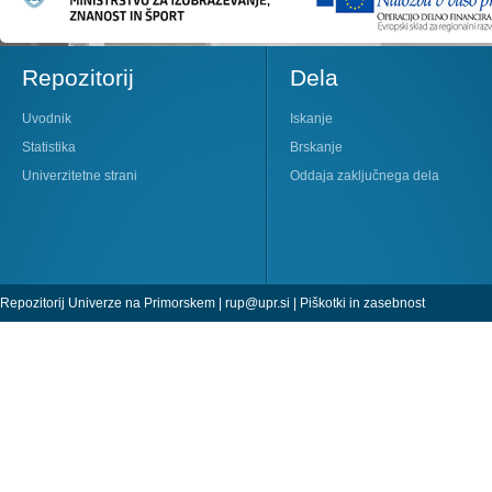
Repozitorij
Dela
Uvodnik
Iskanje
Statistika
Brskanje
Univerzitetne strani
Oddaja zaključnega dela
Repozitorij Univerze na Primorskem |
rup@upr.si
|
Piškotki in zasebnost