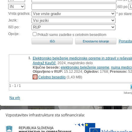
išči po
Vrsta gradiva:
* po stare
Jezik:
Išči po:
Opcije:
Prikaži samo zadetke s celotnim besedilom
Ponasta
1.
Elektronsko beleženje medicinske opreme in zdravil v reševaln
Andraž Kavčič
, 2024, magistrsko delo
Ključne besede:
elektronsko beleženje opreme
,
nujna medic
Objavljeno v RUP:
15.12.2024;
Ogledov:
1768;
Prenosov:
5
Celotno besedilo
(1,43 MB)
1 - 1 / 1
Iskan
Na vrh