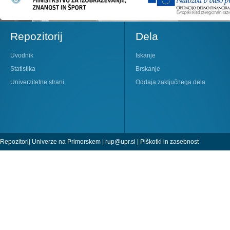
Repozitorij
Dela
Uvodnik
Iskanje
Statistika
Brskanje
Univerzitetne strani
Oddaja zaključnega dela
Repozitorij Univerze na Primorskem |
rup@upr.si
|
Piškotki in zasebnost