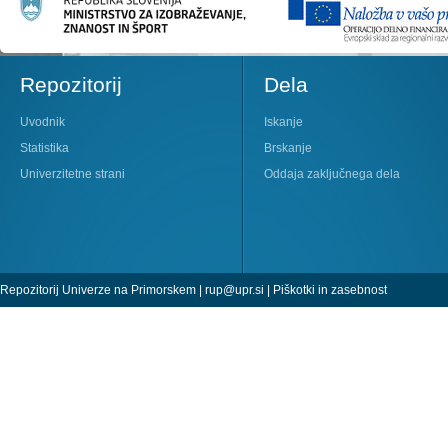
Repozitorij
Dela
Uvodnik
Iskanje
Statistika
Brskanje
Univerzitetne strani
Oddaja zaključnega dela
Repozitorij Univerze na Primorskem |
rup@upr.si
|
Piškotki in zasebnost