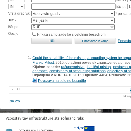
išči po
Vrsta gradiva:
* po stare
Jezik:
Išči po:
Opcije:
Prikaži samo zadetke s celotnim besedilom
Ponasta
1.
Could the suitability of the existing accounting system be arg
Franko Milost
, 2015, objavljeni povzetek znanstvenega prispe
Ključne besede:
računovodstvo
,
klasični pristop
,
poslovna p
approach
,
consistency of accounting solutions
,
objectivity of 
Objavljeno v RUP:
14.10.2015;
Ogledov:
4484;
Prenosov:
26
Povezava na celotno besedilo
1 - 1 / 1
Iskan
Na vrh