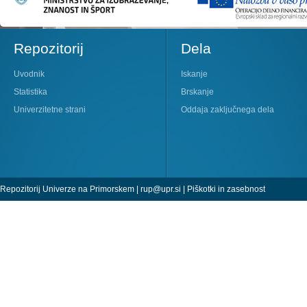
Repozitorij
Dela
Uvodnik
Iskanje
Statistika
Brskanje
Univerzitetne strani
Oddaja zaključnega dela
Repozitorij Univerze na Primorskem |
rup@upr.si
|
Piškotki in zasebnost