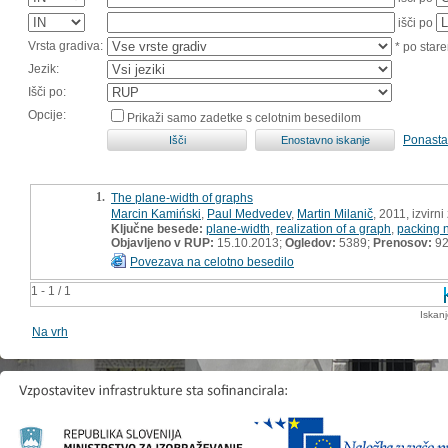
išči po
Vrsta gradiva:
* po stare
Jezik:
Išči po:
Opcije:
Prikaži samo zadetke s celotnim besedilom
Ponasta
1.
The plane-width of graphs
Marcin Kamiński
,
Paul Medvedev
,
Martin Milanič
, 2011, izvirn
Ključne besede:
plane-width
,
realization of a graph
,
packing n
Objavljeno v RUP:
15.10.2013;
Ogledov:
5389;
Prenosov:
9
Povezava na celotno besedilo
1 - 1 / 1
Iskan
Na vrh